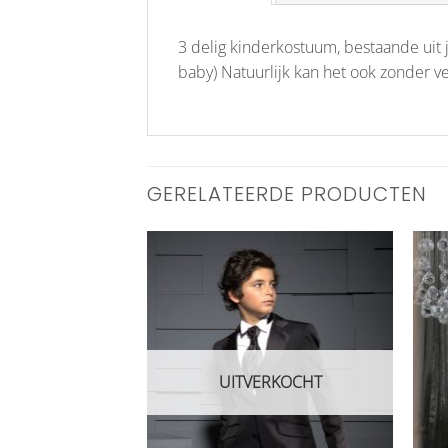
3 delig kinderkostuum, bestaande uit j
baby) Natuurlijk kan het ook zonder 
GERELATEERDE PRODUCTEN
Aan
Aan
verlanglijst
verlanglijst
toevoegen
toevoegen
UITVERKOCHT