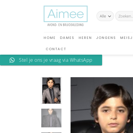
Ga
naar
Zoeken
inhoud
naar:
HOME
DAMES
HEREN
JONGENS
MEISJ
CONTACT
Stel je ons je vraag via WhatsApp