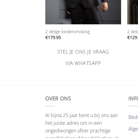
+
+
t G.O.L
2 delige kindersmoking
2 del
€
179.95
€
129
NS JE VRAAG
STEL JE ONS JE VRAAG
HATSAPP
VIA WHATSAPP
OVER ONS
INF
Al bijna 25 jaar bent u bij ons aan
Bedr
het juiste adres om in een
Alg
ongedwongen sfeer prachtige