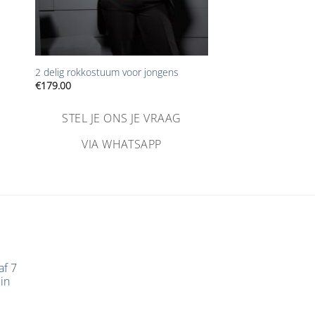
+
2 delig rokkostuum voor jongens
€
179.00
STEL JE ONS JE VRAAG
VIA WHATSAPP
af 7
in