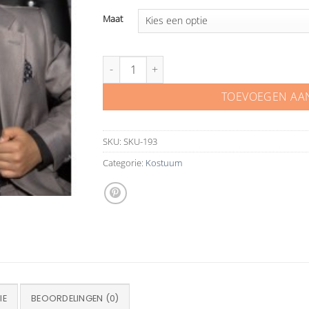
Maat
3 delig kinderkostuum Div aantal
TOEVOEGEN AA
SKU:
SKU-193
Categorie:
Kostuum
IE
BEOORDELINGEN (0)