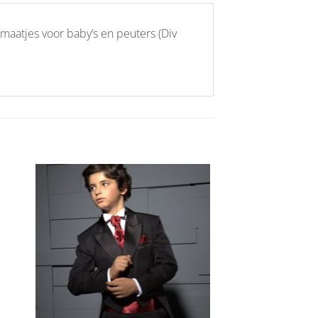
 maatjes voor baby’s en peuters (Div
Aan
ijst
verlanglijst
gen
toevoegen