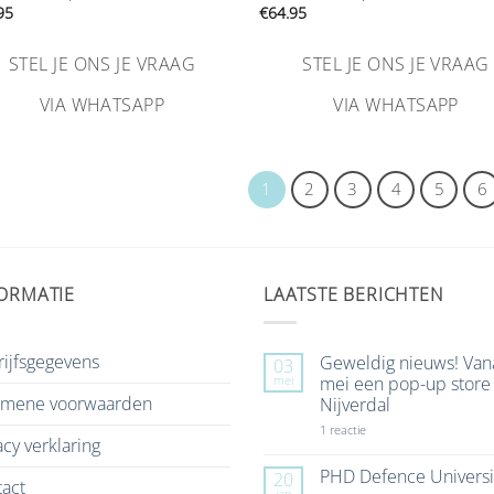
95
€
64.95
STEL JE ONS JE VRAAG
STEL JE ONS JE VRAAG
VIA WHATSAPP
VIA WHATSAPP
1
2
3
4
5
6
ORMATIE
LAATSTE BERICHTEN
ijfsgegevens
Geweldig nieuws! Van
03
mei
mei een pop-up store 
emene voorwaarden
Nijverdal
op
1 reactie
acy verklaring
Geweldig
nieuws!
Vanaf
PHD Defence Universi
20
act
7
jan