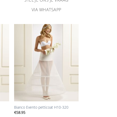
VIA WHATSAPP
n
Aan
ijst
verlanglijst
gen
toevoegen
+
Bianco Evento petticoat H10-320
€
58.95