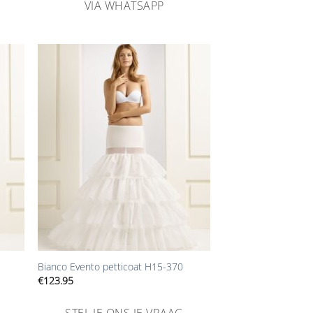
VIA WHATSAPP
n
Aan
ijst
verlanglijst
gen
toevoegen
+
Bianco Evento petticoat H15-370
€
123.95
STEL JE ONS JE VRAAG