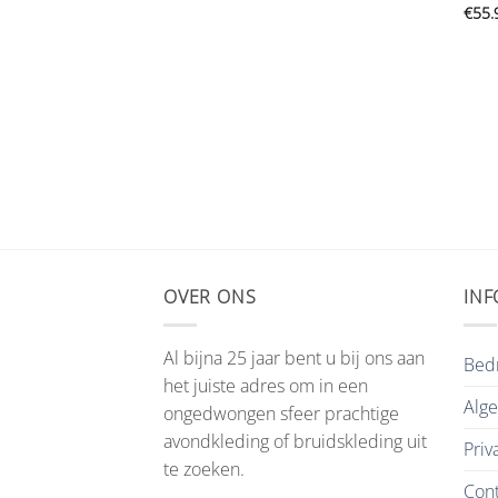
€
55.
OVER ONS
INF
Al bijna 25 jaar bent u bij ons aan
Bedr
het juiste adres om in een
Alg
ongedwongen sfeer prachtige
avondkleding of bruidskleding uit
Priv
te zoeken.
Cont