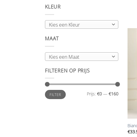
KLEUR
Kies een Kleur
MAAT
Kies een Maat
FILTEREN OP PRIJS
Min.
Max.
Prijs:
€0
—
€160
FILTER
prijs
prijs
+
Bian
€
33.