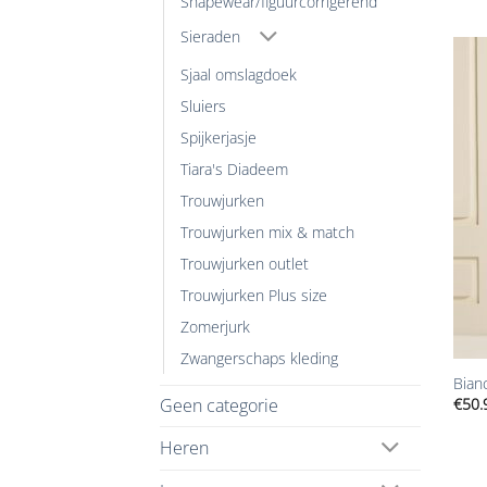
Shapewear/figuurcorrigerend
Sieraden
Sjaal omslagdoek
Sluiers
Spijkerjasje
Tiara's Diadeem
Trouwjurken
Trouwjurken mix & match
Trouwjurken outlet
Trouwjurken Plus size
Zomerjurk
+
Zwangerschaps kleding
Bian
Geen categorie
€
50.
Heren