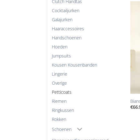
Clutch Handtas
Cocktailjurken
Galajurken
Haaraccessoires
Handschoenen
Hoeden
Jumpsuits
Kousen Kousenbanden
Lingerie
Overige
+
Petticoats
Riemen
Bian
€
66.
Ringkussen
Rokken
Schoenen