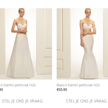
Aan
Aa
verlanglijst
verlangl
toevoegen
toevoe
+
co Evento petticoat H26
Bianco Evento petticoat H25
95
€
55.95
STEL JE ONS JE VRAAG
STEL JE ONS JE VRAAG