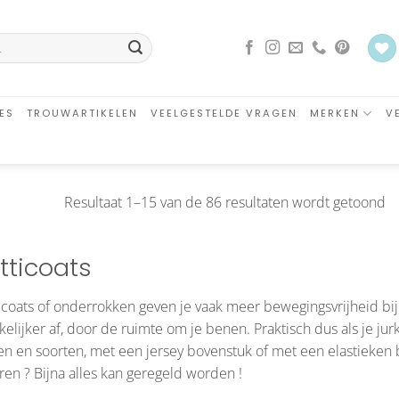
ES
TROUWARTIKELEN
VEELGESTELDE VRAGEN
MERKEN
V
G
Resultaat 1–15 van de 86 resultaten wordt getoond
o
ni
tticoats
icoats of onderrokken geven je vaak meer bewegingsvrijheid bij 
elijker af, door de ruimte om je benen. Praktisch dus als je jurk
n en soorten, met een jersey bovenstuk of met een elastieken 
ren ? Bijna alles kan geregeld worden !