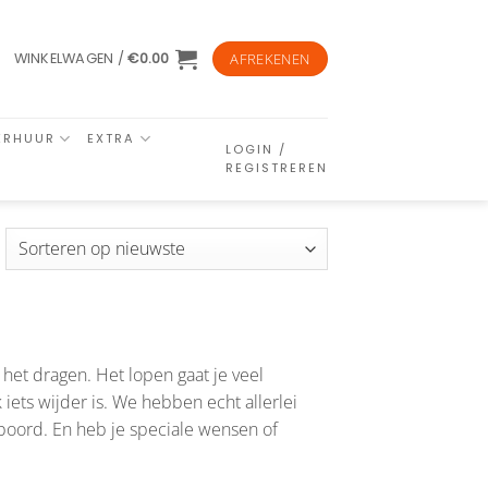
WINKELWAGEN /
€
0.00
AFREKENEN
ERHUUR
EXTRA
LOGIN /
REGISTREREN
esorteerd
p
euwste
het dragen. Het lopen gaat je veel
 iets wijder is. We hebben echt allerlei
boord. En heb je speciale wensen of