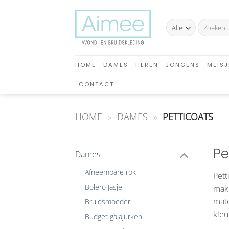
Ga
naar
Zoeken
inhoud
naar:
HOME
DAMES
HEREN
JONGENS
MEISJ
CONTACT
HOME
»
DAMES
»
PETTICOATS
Pe
Dames
Afneembare rok
Pett
Bolero Jasje
makk
mate
Bruidsmoeder
kleu
Budget galajurken