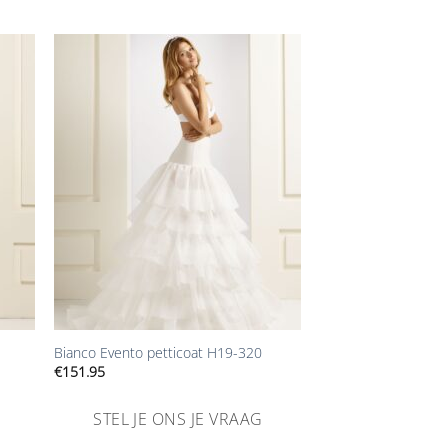
n
Aan
ijst
verlanglijst
gen
toevoegen
+
Bianco Evento petticoat H19-320
€
151.95
STEL JE ONS JE VRAAG