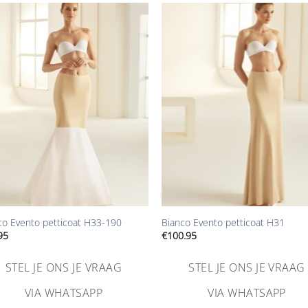
Aan
Aa
verlanglijst
verlangl
toevoegen
toevoe
+
co Evento petticoat H33-190
Bianco Evento petticoat H31
95
€
100.95
STEL JE ONS JE VRAAG
STEL JE ONS JE VRAAG
VIA WHATSAPP
VIA WHATSAPP