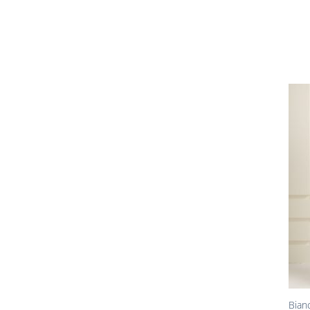
+
Bian