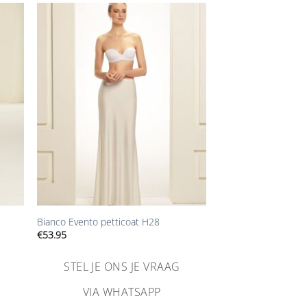
n
Aan
ijst
verlanglijst
gen
toevoegen
+
Bianco Evento petticoat H28
€
53.95
STEL JE ONS JE VRAAG
VIA WHATSAPP