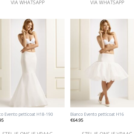
VIA WHATSAPP
VIA WHATSAPP
Aan
Aa
verlanglijst
verlangl
toevoegen
toevoe
+
co Evento petticoat H18-190
Bianco Evento petticoat H16
95
€
64.95
STEL JE ONS JE VRAAG
STEL JE ONS JE VRAAG