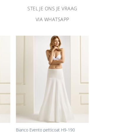
STEL JE ONS JE VRAAG
VIA WHATSAPP
n
Aan
ijst
verlanglijst
gen
toevoegen
+
Bianco Evento petticoat H9-190