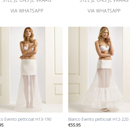
VIA WHATSAPP
VIA WHATSAPP
Aan
Aa
verlanglijst
verlangl
toevoegen
toevoe
+
co Evento petticoat H13-190
Bianco Evento petticoat H12-220
95
€
55.95