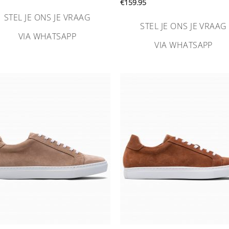
€99.95
€
159.95
tot
€109.95
STEL JE ONS JE VRAAG
STEL JE ONS JE VRAAG
VIA WHATSAPP
VIA WHATSAPP
Aan
Aa
verlanglijst
verlangl
toevoegen
toevoe
+