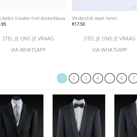
+
o Bellini Sneaker Forli donkerblauw
Vlinderstrik zwart heren
.95
€
17.50
STEL JE ONS JE VRAAG
STEL JE ONS JE VRAAG
VIA WHATSAPP
VIA WHATSAPP
1
2
3
4
…
6
7