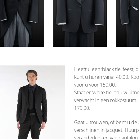
Heeft u een ‘black tie’ feest
kunt u huren vanaf 40,00. K
voor u voor 150,00.
Staat er ‘white tie’ op uw ui
verwacht in een rokkostuum. 
179,00.
Gaat u trouwen, of bent u de
verschijnen in jacquet. Huurpr
veranderkosten van pantalon o