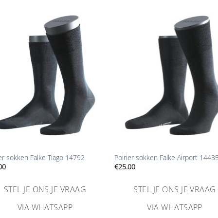
Aan
Aa
verlanglijst
verlangl
toevoegen
toevoe
+
ier sokken Falke Tiago 14792
Poirier sokken Falke Airport 1443
00
€
25.00
STEL JE ONS JE VRAAG
STEL JE ONS JE VRAAG
VIA WHATSAPP
VIA WHATSAPP