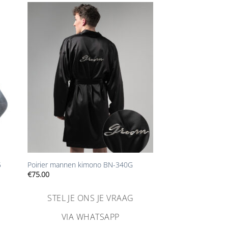
n
Aan
ijst
verlanglijst
gen
toevoegen
+
5
Poirier mannen kimono BN-340G
€
75.00
STEL JE ONS JE VRAAG
VIA WHATSAPP