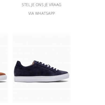
STEL JE ONS JE VRAAG
VIA WHATSAPP
n
Aan
ijst
verlanglijst
gen
toevoegen
+