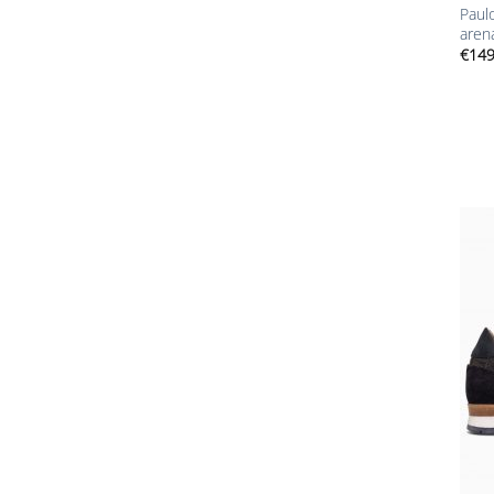
Paulo
aren
€
149