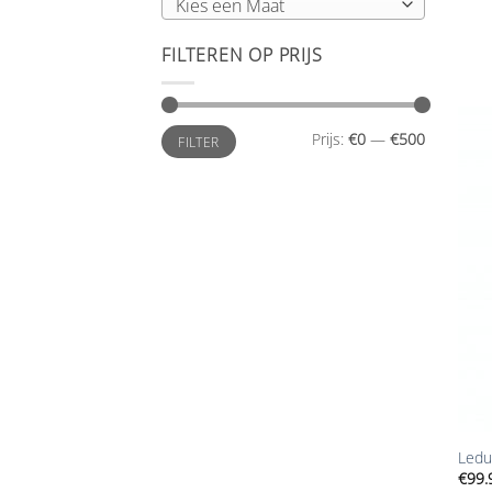
Kies een Maat
FILTEREN OP PRIJS
Min.
Max.
Prijs:
€0
—
€500
FILTER
prijs
prijs
+
Ledu
€
99.