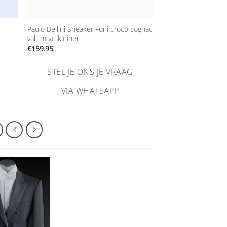
+
Paulo Bellini Sneaker Forli croco cognac
valt maat kleiner
€
159.95
STEL JE ONS JE VRAAG
VIA WHATSAPP
8