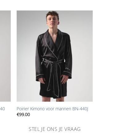
n
Aan
ijst
verlanglijst
gen
toevoegen
+
340
Poirier Kimono voor mannen BN-440J
€
99.00
STEL JE ONS JE VRAAG