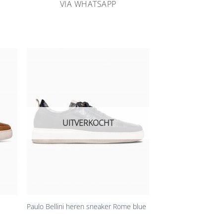
VIA WHATSAPP
n
Aan
ijst
verlanglijst
gen
toevoegen
UITVERKOCHT
+
Paulo Bellini heren sneaker Rome blue