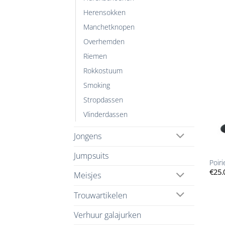
Herensokken
Manchetknopen
Overhemden
Riemen
Rokkostuum
Smoking
Stropdassen
Vlinderdassen
Jongens
+
Jumpsuits
Poir
€
25.
Meisjes
Trouwartikelen
Verhuur galajurken