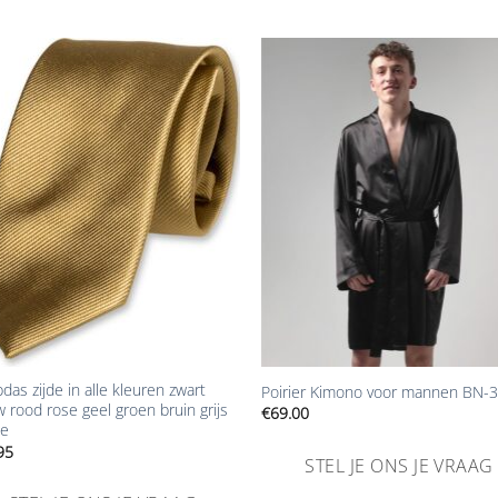
Aan
Aa
verlanglijst
verlangl
toevoegen
toevoe
+
das zijde in alle kleuren zwart
Poirier Kimono voor mannen BN-
 rood rose geel groen bruin grijs
€
69.00
je
95
STEL JE ONS JE VRAAG