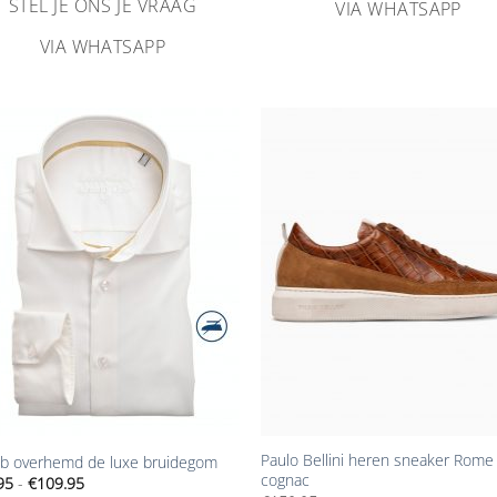
STEL JE ONS JE VRAAG
VIA WHATSAPP
VIA WHATSAPP
Aan
Aa
verlanglijst
verlangl
toevoegen
toevoe
+
Paulo Bellini heren sneaker Rome
b overhemd de luxe bruidegom
cognac
Prijsklasse:
95
-
€
109.95