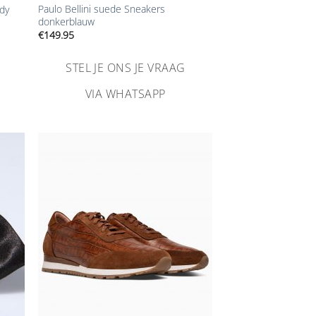
Paulo Bellini suede Sneakers
ndy
donkerblauw
€
149.95
STEL JE ONS JE VRAAG
VIA WHATSAPP
n
Aan
ijst
verlanglijst
gen
toevoegen