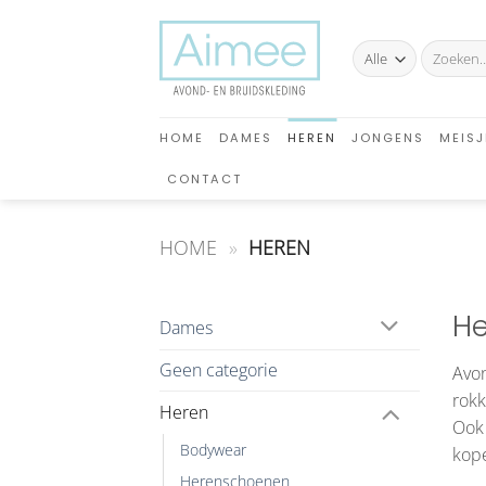
Ga
naar
Zoeken
inhoud
naar:
HOME
DAMES
HEREN
JONGENS
MEISJ
CONTACT
HOME
»
HEREN
He
Dames
Geen categorie
Avon
rokk
Heren
Ook 
Bodywear
kop
Herenschoenen