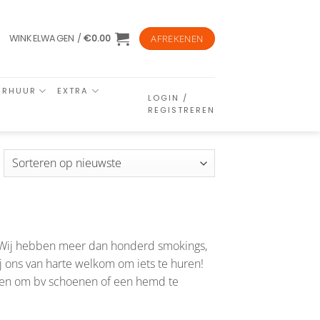
WINKELWAGEN /
€
0.00
AFREKENEN
ERHUUR
EXTRA
LOGIN /
REGISTREREN
esorteerd
p
euwste
. Wij hebben meer dan honderd smokings,
j ons van harte welkom om iets te huren!
sten om bv schoenen of een hemd te