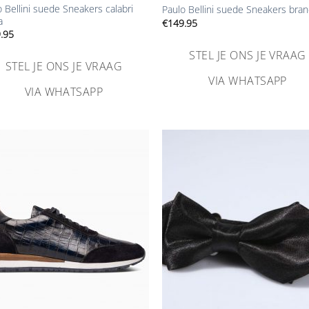
 Bellini suede Sneakers calabri
Paulo Bellini suede Sneakers bra
a
€
149.95
.95
STEL JE ONS JE VRAAG
STEL JE ONS JE VRAAG
VIA WHATSAPP
VIA WHATSAPP
Aan
Aa
verlanglijst
verlangl
toevoegen
toevoe