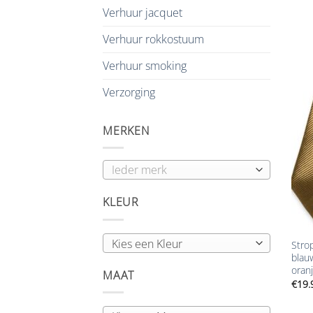
Verhuur jacquet
Verhuur rokkostuum
Verhuur smoking
Verzorging
MERKEN
KLEUR
+
Kies een Kleur
Strop
blauw
oran
MAAT
€
19.