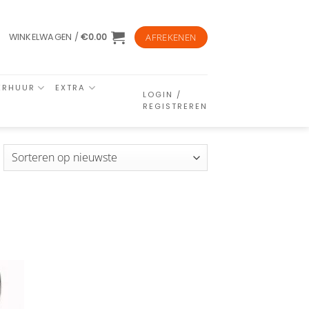
WINKELWAGEN /
€
0.00
AFREKENEN
ERHUUR
EXTRA
LOGIN /
REGISTREREN
esorteerd
p
euwste
n
ijst