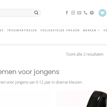
ES
TROUWARTIKELEN
VEELGESTELDE VRAGEN
MERKEN
V
G
Toont alle 2 resultaten
o
ni
emen voor jongens
en voor jongens van 0-12 jaar in diverse kleuren.
Aan
Aa
verlanglijst
verlangl