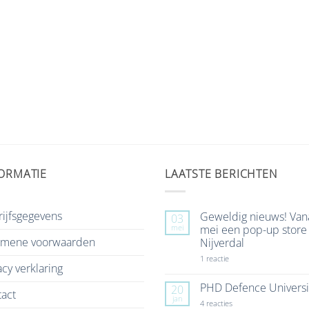
ORMATIE
LAATSTE BERICHTEN
ijfsgegevens
Geweldig nieuws! Van
03
mei
mei een pop-up store 
emene voorwaarden
Nijverdal
op
1 reactie
acy verklaring
Geweldig
nieuws!
Vanaf
PHD Defence Universi
20
act
7
jan
mei
op
4 reacties