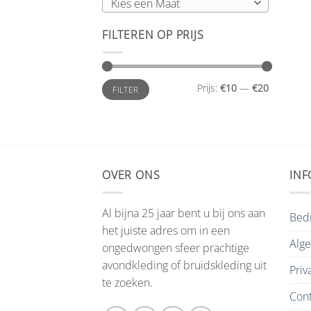
Kies een Maat
FILTEREN OP PRIJS
Min.
Max.
Prijs:
€10
—
€20
FILTER
prijs
prijs
OVER ONS
INF
Al bijna 25 jaar bent u bij ons aan
Bedr
het juiste adres om in een
Alg
ongedwongen sfeer prachtige
avondkleding of bruidskleding uit
Priv
te zoeken.
Cont