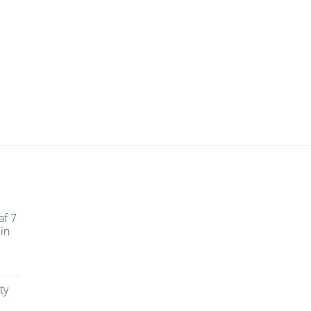
af 7
in
ty