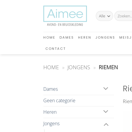
Ga
naar
Zoeken
inhoud
naar:
HOME
DAMES
HEREN
JONGENS
MEISJ
CONTACT
HOME
»
JONGENS
»
RIEMEN
Ri
Dames
Geen categorie
Riem
Heren
Jongens