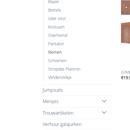
Blazer
Bretels
Gilet Vest
Kostuum
Overhemd
Pantalon
Riemen
Schoenen
+
Stropdas Plastron
GYMP
Vlinderstrikje
€
19.
Jumpsuits
Meisjes
Trouwartikelen
Verhuur galajurken