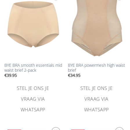
Aan
Aan
verlanglijst
verlanglijst
toevoegen
toevoegen
BYE BRA smooth essentials mid
BYE BRA powermesh high waist
waist brief 2-pack
brief
€
39.95
€
34.95
STEL JE ONS JE
STEL JE ONS JE
VRAAG VIA
VRAAG VIA
WHATSAPP
WHATSAPP