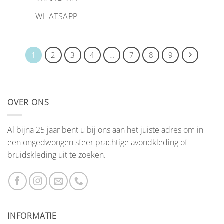
WHATSAPP
1
2
3
4
…
7
8
9
OVER ONS
Al bijna 25 jaar bent u bij ons aan het juiste adres om in
een ongedwongen sfeer prachtige avondkleding of
bruidskleding uit te zoeken.
INFORMATIE