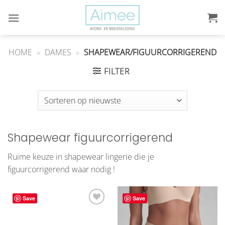
Ga
naar
inhoud
HOME
»
DAMES
»
SHAPEWEAR/FIGUURCORRIGEREND
FILTER
Shapewear figuurcorrigerend
Ruime keuze in shapewear lingerie die je
figuurcorrigerend waar nodig !
Save
Save
Aan
Aan
verlanglijst
verlanglijst