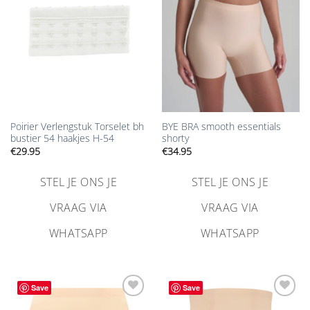
toevoegen
toevoegen
Poirier Verlengstuk Torselet bh
BYE BRA smooth essentials
bustier 54 haakjes H-54
shorty
€
29.95
€
34.95
STEL JE ONS JE
STEL JE ONS JE
VRAAG VIA
VRAAG VIA
WHATSAPP
WHATSAPP
Save
Save
Aan
Aan