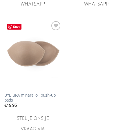
WHATSAPP
WHATSAPP
Save
Aan
verlanglijst
toevoegen
BYE BRA mineral oil push-up
pads
€
19.95
STEL JE ONS JE
VRAAG VIA