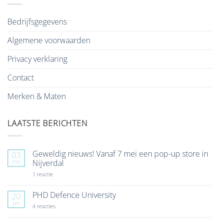
Bedrijfsgegevens
Algemene voorwaarden
Privacy verklaring
Contact
Merken & Maten
LAATSTE BERICHTEN
Geweldig nieuws! Vanaf 7 mei een pop-up store in
03
mei
Nijverdal
op
1 reactie
Geweldig
nieuws!
Vanaf
PHD Defence University
20
7
jan
mei
op
4 reacties
een
PHD
pop-
Defence