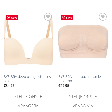
Save
Save
Aan
Aan
verlanglijst
verlanglijst
toevoegen
toevoegen
BYE BRA deep plunge strapless
BYE BRA soft touch seamless
bra
tube top
€
34.95
€
29.95
STEL JE ONS JE
STEL JE ONS JE
VRAAG VIA
VRAAG VIA