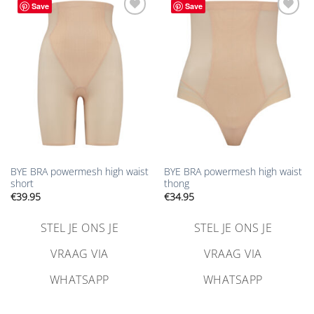
Save
Save
Aan
Aan
verlanglijst
verlanglijst
toevoegen
toevoegen
BYE BRA powermesh high waist
BYE BRA powermesh high waist
short
thong
€
39.95
€
34.95
STEL JE ONS JE
STEL JE ONS JE
VRAAG VIA
VRAAG VIA
WHATSAPP
WHATSAPP