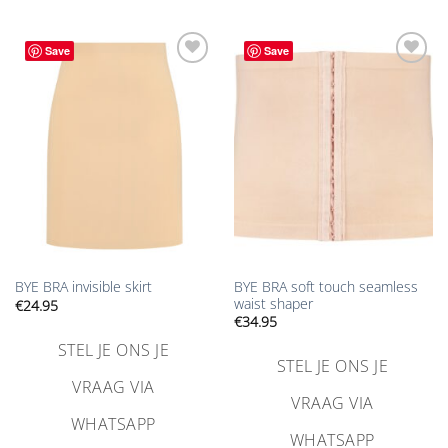
Save
Save
Aan
Aan
verlanglijst
verlanglijst
toevoegen
toevoegen
BYE BRA soft touch seamless
BYE BRA invisible skirt
waist shaper
€
24.95
€
34.95
STEL JE ONS JE
STEL JE ONS JE
VRAAG VIA
VRAAG VIA
WHATSAPP
WHATSAPP