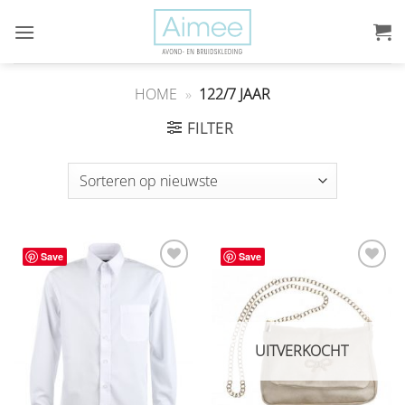
Ga
naar
inhoud
HOME
»
122/7 JAAR
FILTER
Save
Save
Aan
Aan
verlanglijst
verlanglijst
toevoegen
toevoegen
UITVERKOCHT