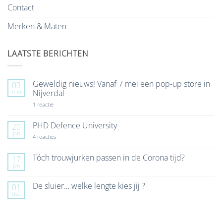
Contact
Merken & Maten
LAATSTE BERICHTEN
Geweldig nieuws! Vanaf 7 mei een pop-up store in
03
mei
Nijverdal
op
1 reactie
Geweldig
nieuws!
Vanaf
PHD Defence University
20
7
jan
mei
op
4 reacties
een
PHD
pop-
Defence
up
University
Tóch trouwjurken passen in de Corona tijd?
17
store
jan
Geen
in
reacties
Nijverdal
op
De sluier… welke lengte kies jij ?
01
Tóch
dec
trouwjurken
Geen
passen
reacties
in
op
de
De
Corona
sluier…