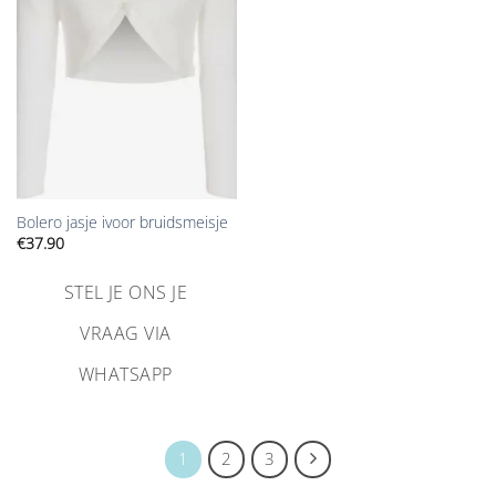
verlanglijst
toevoegen
Bolero jasje ivoor bruidsmeisje
€
37.90
STEL JE ONS JE
VRAAG VIA
WHATSAPP
1
2
3