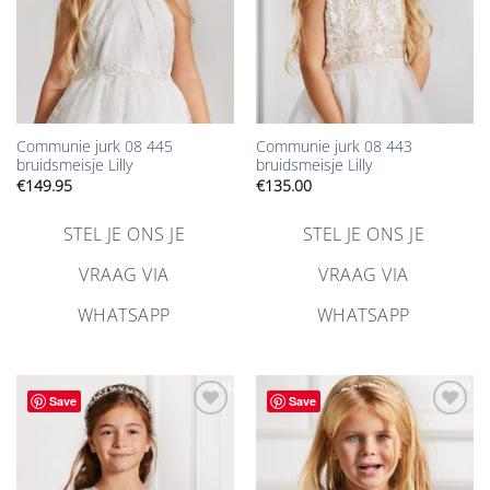
Communie jurk 08 445
Communie jurk 08 443
bruidsmeisje Lilly
bruidsmeisje Lilly
€
149.95
€
135.00
STEL JE ONS JE
STEL JE ONS JE
VRAAG VIA
VRAAG VIA
WHATSAPP
WHATSAPP
Save
Save
Aan
Aan
verlanglijst
verlanglijst
toevoegen
toevoegen