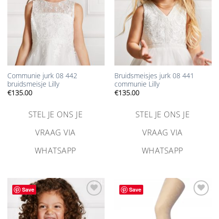
Communie jurk 08 442
Bruidsmeisjes jurk 08 441
bruidsmeisje Lilly
communie Lilly
€
135.00
€
135.00
STEL JE ONS JE
STEL JE ONS JE
VRAAG VIA
VRAAG VIA
WHATSAPP
WHATSAPP
Save
Save
Aan
Aan
verlanglijst
verlanglijst
toevoegen
toevoegen