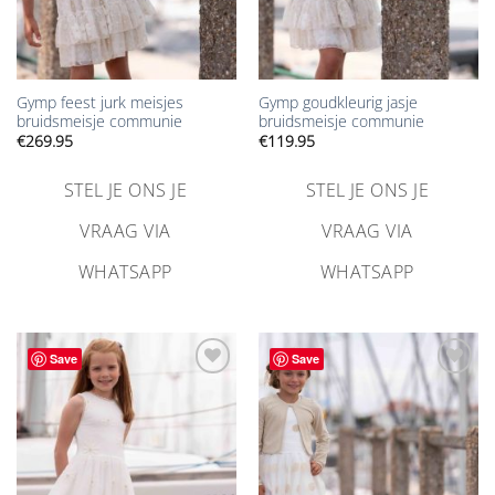
Gymp feest jurk meisjes
Gymp goudkleurig jasje
bruidsmeisje communie
bruidsmeisje communie
€
269.95
€
119.95
STEL JE ONS JE
STEL JE ONS JE
VRAAG VIA
VRAAG VIA
WHATSAPP
WHATSAPP
Save
Save
Aan
Aan
verlanglijst
verlanglijst
toevoegen
toevoegen