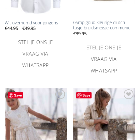
Gymp goud kleurige clutch
Wit overhemd voor jongens
tasje bruidsmeisje communie
Prijsklasse:
€
44.95
-
€
49.95
€44.95
€
39.95
tot
€49.95
STEL JE ONS JE
STEL JE ONS JE
VRAAG VIA
VRAAG VIA
WHATSAPP
WHATSAPP
Save
Save
Aan
Aan
verlanglijst
verlanglijst
toevoegen
toevoegen