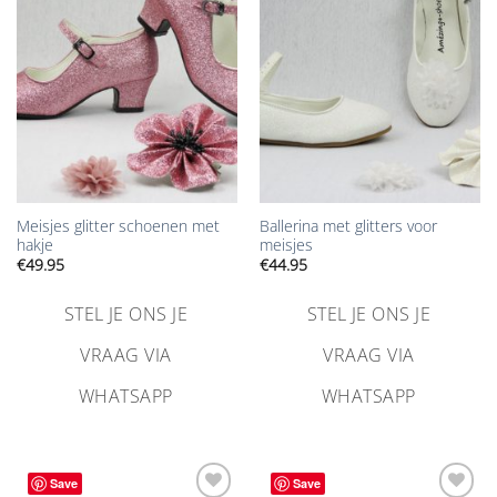
verlanglijst
verlanglijst
toevoegen
toevoegen
Meisjes glitter schoenen met
Ballerina met glitters voor
hakje
meisjes
€
49.95
€
44.95
STEL JE ONS JE
STEL JE ONS JE
VRAAG VIA
VRAAG VIA
WHATSAPP
WHATSAPP
Save
Save