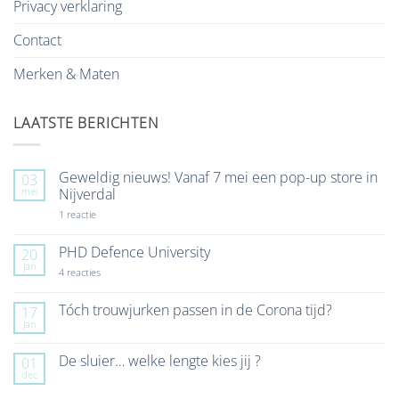
Privacy verklaring
Contact
Merken & Maten
LAATSTE BERICHTEN
Geweldig nieuws! Vanaf 7 mei een pop-up store in
03
mei
Nijverdal
op
1 reactie
Geweldig
nieuws!
Vanaf
PHD Defence University
20
7
jan
mei
op
4 reacties
een
PHD
pop-
Defence
up
University
Tóch trouwjurken passen in de Corona tijd?
17
store
jan
Geen
in
reacties
Nijverdal
op
De sluier… welke lengte kies jij ?
01
Tóch
dec
trouwjurken
Geen
passen
reacties
in