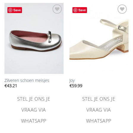
Save
Save
Aan
Aan
verlanglijst
verlanglijst
toevoegen
toevoegen
Zilveren schoen meisjes
Joy
€
43.21
€
59.99
STEL JE ONS JE
STEL JE ONS JE
VRAAG VIA
VRAAG VIA
WHATSAPP
WHATSAPP