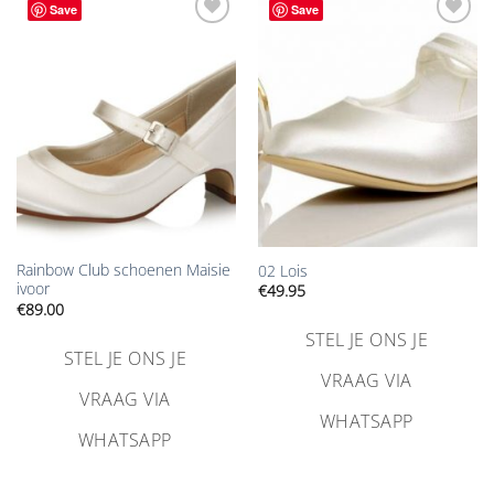
Save
Save
Aan
Aan
verlanglijst
verlanglijst
toevoegen
toevoegen
Rainbow Club schoenen Maisie
02 Lois
ivoor
€
49.95
€
89.00
STEL JE ONS JE
STEL JE ONS JE
VRAAG VIA
VRAAG VIA
WHATSAPP
WHATSAPP