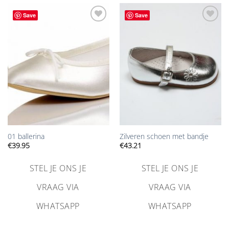
Save
Save
Aan
Aan
verlanglijst
verlanglijst
toevoegen
toevoegen
01 ballerina
Zilveren schoen met bandje
€
39.95
€
43.21
STEL JE ONS JE
STEL JE ONS JE
VRAAG VIA
VRAAG VIA
WHATSAPP
WHATSAPP