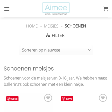
Ga
naar
inhoud
HOME
»
MEISJES
»
SCHOENEN
FILTER
Schoenen meisjes
Schoenen voor de meisjes van 0-16 jaar. We hebben naast
ballerina’s ook schoenen met een klein hakje.
Save
Save
Aan
Aan
verlanglijst
verlanglijst