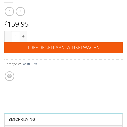
159.95
€
jongens pak slim fit G.O.L aantal
TOEVOEGEN AAN WINKELWAGEN
Categorie:
Kostuum
BESCHRIJVING