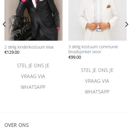
3 delig kostuum communie
2 delig kinderkostuum Max
bruidsjonker ivoor
€
129.00
€
99.00
STEL JE ONS JE
STEL JE ONS JE
VRAAG VIA
VRAAG VIA
WHATSAPP
WHATSAPP
OVER ONS