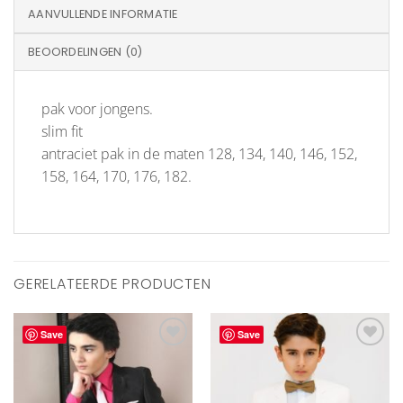
AANVULLENDE INFORMATIE
BEOORDELINGEN (0)
pak voor jongens.
slim fit
antraciet pak in de maten 128, 134, 140, 146, 152,
158, 164, 170, 176, 182.
GERELATEERDE PRODUCTEN
Save
Save
Aan
Aan
verlanglijst
verlanglijst
toevoegen
toevoegen