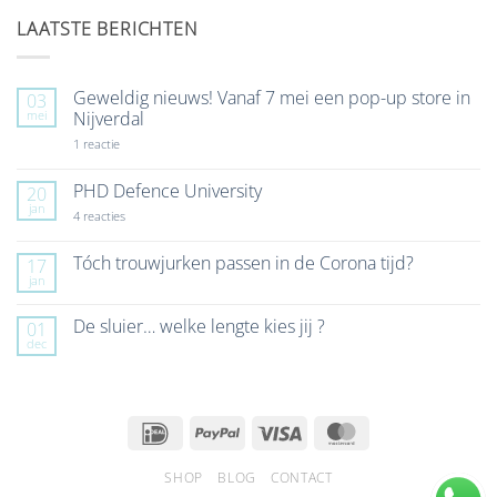
LAATSTE BERICHTEN
Geweldig nieuws! Vanaf 7 mei een pop-up store in
03
mei
Nijverdal
op
1 reactie
Geweldig
nieuws!
Vanaf
PHD Defence University
20
7
jan
mei
op
4 reacties
een
PHD
pop-
Defence
up
University
Tóch trouwjurken passen in de Corona tijd?
17
store
jan
Geen
in
reacties
Nijverdal
op
De sluier… welke lengte kies jij ?
01
Tóch
dec
trouwjurken
Geen
passen
reacties
in
op
de
De
Corona
sluier…
tijd?
welke
IDeal
PayPal
Visa
MasterCard
lengte
kies
jij
SHOP
BLOG
CONTACT
?