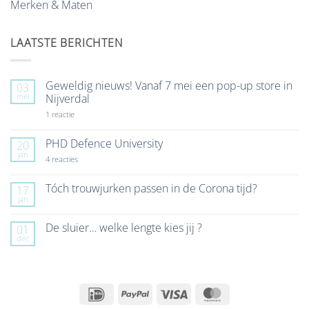
Merken & Maten
LAATSTE BERICHTEN
Geweldig nieuws! Vanaf 7 mei een pop-up store in
03
mei
Nijverdal
op
1 reactie
Geweldig
nieuws!
Vanaf
PHD Defence University
20
7
jan
mei
op
4 reacties
een
PHD
pop-
Defence
up
University
Tóch trouwjurken passen in de Corona tijd?
17
store
jan
Geen
in
reacties
Nijverdal
op
De sluier… welke lengte kies jij ?
01
Tóch
dec
trouwjurken
Geen
passen
reacties
in
op
de
De
Corona
sluier…
tijd?
welke
IDeal
PayPal
Visa
MasterCard
lengte
kies