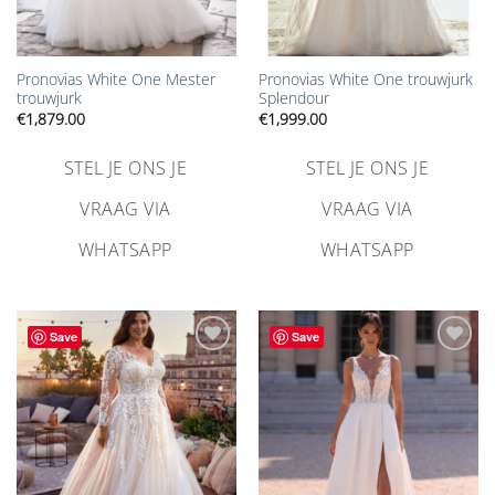
Pronovias White One Mester
Pronovias White One trouwjurk
trouwjurk
Splendour
€
1,879.00
€
1,999.00
STEL JE ONS JE
STEL JE ONS JE
VRAAG VIA
VRAAG VIA
WHATSAPP
WHATSAPP
Save
Save
Aan
Aan
verlanglijst
verlanglijst
toevoegen
toevoegen