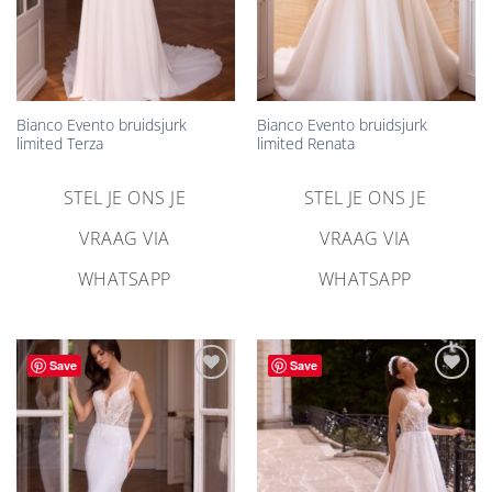
Bianco Evento bruidsjurk
Bianco Evento bruidsjurk
limited Terza
limited Renata
STEL JE ONS JE
STEL JE ONS JE
VRAAG VIA
VRAAG VIA
WHATSAPP
WHATSAPP
Save
Save
Aan
Aan
verlanglijst
verlanglijst
toevoegen
toevoegen