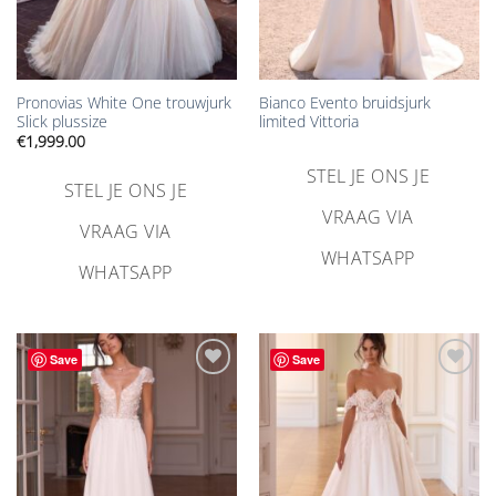
Pronovias White One trouwjurk
Bianco Evento bruidsjurk
Slick plussize
limited Vittoria
€
1,999.00
STEL JE ONS JE
STEL JE ONS JE
VRAAG VIA
VRAAG VIA
WHATSAPP
WHATSAPP
Save
Save
Aan
Aan
verlanglijst
verlanglijst
toevoegen
toevoegen