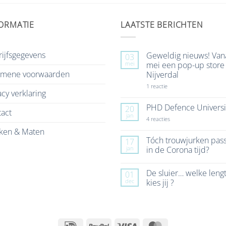
ORMATIE
LAATSTE BERICHTEN
ijfsgegevens
Geweldig nieuws! Van
03
mei
mei een pop-up store 
emene voorwaarden
Nijverdal
op
1 reactie
acy verklaring
Geweldig
nieuws!
Vanaf
PHD Defence Universi
20
act
7
jan
mei
op
4 reacties
een
PHD
ken & Maten
pop-
Defence
up
University
Tóch trouwjurken pas
17
store
jan
in de Corona tijd?
in
Nijverdal
Geen
reacties
De sluier… welke leng
01
op
Tóch
dec
kies jij ?
trouwjurken
passen
Geen
in
reacties
de
op
Corona
De
tijd?
sluier…
IDeal
PayPal
Visa
MasterCard
welke