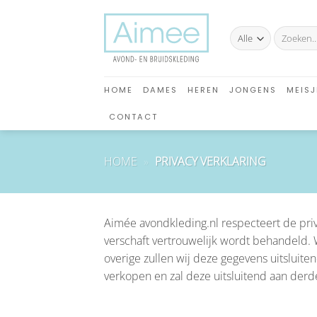
Ga
naar
Zoeken
inhoud
naar:
HOME
DAMES
HEREN
JONGENS
MEISJ
CONTACT
HOME
»
PRIVACY VERKLARING
Aimée avondkleding.nl respecteert de priva
verschaft vertrouwelijk wordt behandeld. 
overige zullen wij deze gegevens uitslui
verkopen en zal deze uitsluitend aan derden