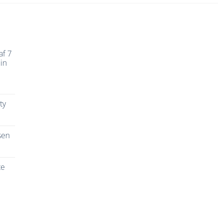
af 7
in
ty
sen
te