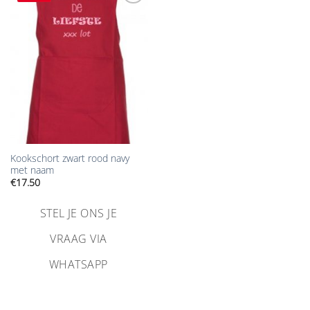
Aan
verlanglijst
toevoegen
Kookschort zwart rood navy
met naam
€
17.50
STEL JE ONS JE
VRAAG VIA
WHATSAPP