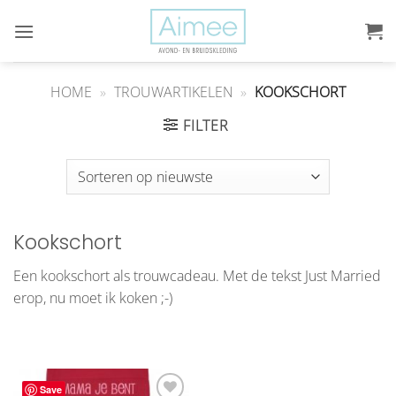
Ga
naar
inhoud
HOME
»
TROUWARTIKELEN
»
KOOKSCHORT
FILTER
Kookschort
Een kookschort als trouwcadeau. Met de tekst Just Married
erop, nu moet ik koken ;-)
Save