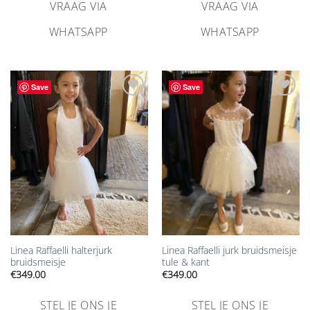
VRAAG VIA
VRAAG VIA
WHATSAPP
WHATSAPP
Save
Save
Aan
Aan
verlanglijst
verlanglijst
toevoegen
toevoegen
Linea Raffaelli halterjurk
Linea Raffaelli jurk bruidsmeisje
bruidsmeisje
tule & kant
€
349.00
€
349.00
STEL JE ONS JE
STEL JE ONS JE