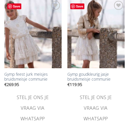
Save
Save
Aan
Aan
verlanglijst
verlanglijst
toevoegen
toevoegen
Gymp feest jurk meisjes
Gymp goudkleurig jasje
bruidsmeisje communie
bruidsmeisje communie
€
269.95
€
119.95
STEL JE ONS JE
STEL JE ONS JE
VRAAG VIA
VRAAG VIA
WHATSAPP
WHATSAPP