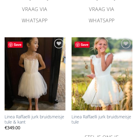
VRAAG VIA
VRAAG VIA
WHATSAPP
WHATSAPP
Save
Save
Aan
Aan
verlanglijst
verlanglijst
toevoegen
toevoegen
Linea Raffaelli jurk bruidsmeisje
Linea Raffaelli jurk bruidsmeisje
tule & kant
tule
€
349.00