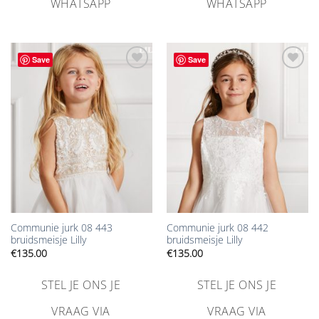
WHATSAPP
WHATSAPP
Save
Save
Aan
Aan
verlanglijst
verlanglijst
toevoegen
toevoegen
Communie jurk 08 443
Communie jurk 08 442
bruidsmeisje Lilly
bruidsmeisje Lilly
€
135.00
€
135.00
STEL JE ONS JE
STEL JE ONS JE
VRAAG VIA
VRAAG VIA