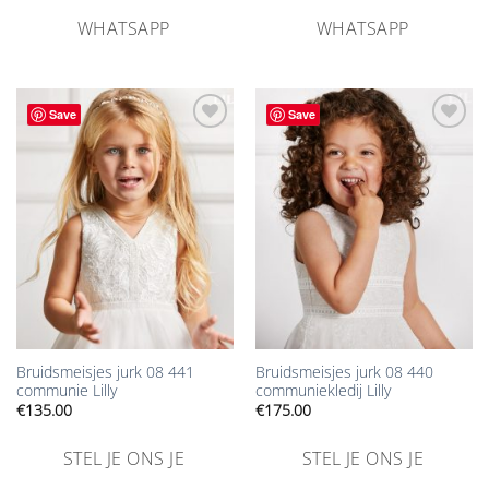
WHATSAPP
WHATSAPP
Save
Save
Aan
Aan
verlanglijst
verlanglijst
toevoegen
toevoegen
Bruidsmeisjes jurk 08 441
Bruidsmeisjes jurk 08 440
communie Lilly
communiekledij Lilly
€
135.00
€
175.00
STEL JE ONS JE
STEL JE ONS JE