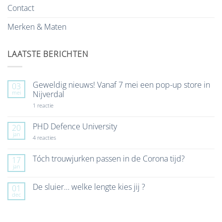
Contact
Merken & Maten
LAATSTE BERICHTEN
Geweldig nieuws! Vanaf 7 mei een pop-up store in
03
mei
Nijverdal
op
1 reactie
Geweldig
nieuws!
Vanaf
PHD Defence University
20
7
jan
mei
op
4 reacties
een
PHD
pop-
Defence
up
University
Tóch trouwjurken passen in de Corona tijd?
17
store
jan
Geen
in
reacties
Nijverdal
op
De sluier… welke lengte kies jij ?
01
Tóch
dec
trouwjurken
Geen
passen
reacties
in
op
de
De
Corona