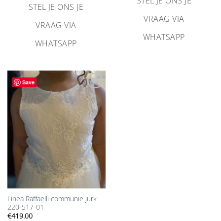
STEL JE ONS JE
STEL JE ONS JE
VRAAG VIA
VRAAG VIA
WHATSAPP
WHATSAPP
Save
Aan
verlanglijst
toevoegen
Linea Raffaelli communie jurk
220-517-01
€
419.00