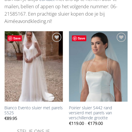
mailen, bellen of appen op het volgende nummer: 06-
21585167. Een prachtige sluier kopen doe je bij
Aiméeavondkleding.nl!
Save
Save
Aan
Aan
verlanglijst
verlanglijst
toevoegen
toevoegen
Bianco Evento sluier met parels
Poirier sluier S442 rand
S525
versierd met parels van
verschillende grootte
€
89.95
Prijsklasse:
€
119.00
-
€
179.00
€119.00
tot
STEL JE ONS JE