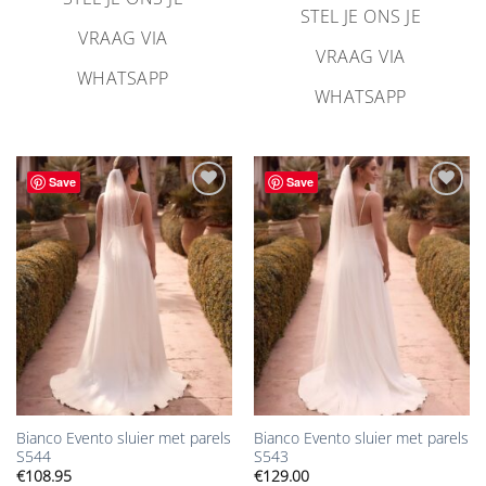
€179.00
STEL JE ONS JE
VRAAG VIA
VRAAG VIA
WHATSAPP
WHATSAPP
Save
Save
Aan
Aan
verlanglijst
verlanglijst
toevoegen
toevoegen
Bianco Evento sluier met parels
Bianco Evento sluier met parels
S544
S543
€
108.95
€
129.00