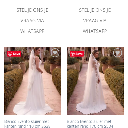
STEL JE ONS JE
STEL JE ONS JE
VRAAG VIA
VRAAG VIA
WHATSAPP
WHATSAPP
Save
Save
Aan
Aan
verlanglijst
verlanglijst
toevoegen
toevoegen
Bianco Evento sluier met
Bianco Evento sluier met
kanten rand 110 cm S538
kanten rand 170 cm S534