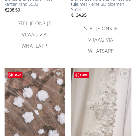
kanten rand S533
tule met kleine 3D bloemen
S518
€
238.50
€
134.95
STEL JE ONS JE
STEL JE ONS JE
VRAAG VIA
VRAAG VIA
WHATSAPP
WHATSAPP
Save
Save
Aan
Aan
verlanglijst
verlanglijst
toevoegen
toevoegen