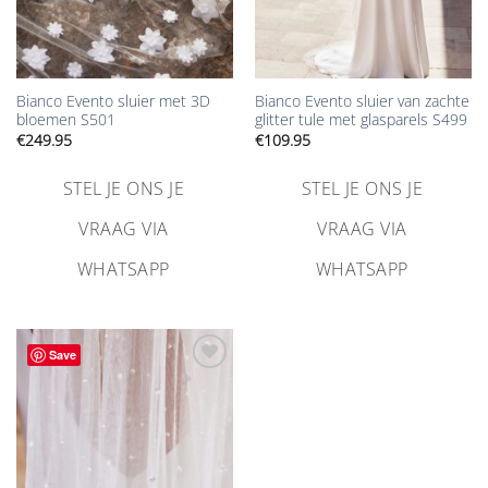
Bianco Evento sluier met 3D
Bianco Evento sluier van zachte
bloemen S501
glitter tule met glasparels S499
€
249.95
€
109.95
STEL JE ONS JE
STEL JE ONS JE
VRAAG VIA
VRAAG VIA
WHATSAPP
WHATSAPP
Save
Aan
verlanglijst
toevoegen