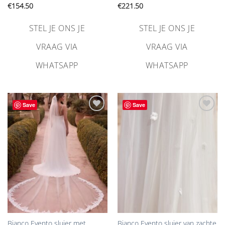
€
154.50
€
221.50
STEL JE ONS JE
STEL JE ONS JE
VRAAG VIA
VRAAG VIA
WHATSAPP
WHATSAPP
Save
Save
Aan
Aan
verlanglijst
verlanglijst
toevoegen
toevoegen
Bianco Evento sluier met
Bianco Evento sluier van zachte