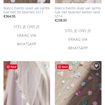
Bianco Evento sluier van zachte
Bianco Evento sluier van zachte
tule met 3D bloemen S517
tule met bloemen kanten rand
S514
€
364.95
€
238.95
STEL JE ONS JE
STEL JE ONS JE
VRAAG VIA
VRAAG VIA
WHATSAPP
WHATSAPP
Save
Save
Aan
Aan
verlanglijst
verlanglijst
toevoegen
toevoegen