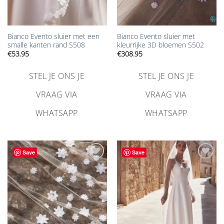
Bianco Evento sluier met een
Bianco Evento sluier met
smalle kanten rand S508
kleurrijke 3D bloemen S502
€
53.95
€
308.95
STEL JE ONS JE
STEL JE ONS JE
VRAAG VIA
VRAAG VIA
WHATSAPP
WHATSAPP
Save
Save
Aan
Aan
verlanglijst
verlanglijst
toevoegen
toevoegen