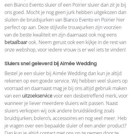
een Bianco Evento sluier of een Poirier sluier dan zit je bij
ons goed. Mocht je nog geen jurk hebben uitgekozen dan
sluiten de bruidsjurken van
Bianco Evento
en
Poirier
hier
perfect op aan. Deze stijlvolle trouwjurken zijn voorzien
van de beste kwaliteit en zijn daarnaast ook nog eens
betaalbaar
ook. Neem gerust ook een kijkje in de rest van
onze webshop, voor iedere vrouw is er wel iets te vinden!
Sluiers snel geleverd bij Aimée Wedding
Bestel je een sluier bij Aimée Wedding dan kun je altijd
rekenen op een goede service. Wij hebben veel sluiers op
voorraad en daarnaast mag je bij ons altijd gebruik maken
van een
uitzoekservice
voor een desbetreffend merk, voor
wanneer je liever meerdere sluiers wilt passen. Naast
sluiers verkopen wij ook andere bruidskleding zoals
bruidsjurken, bolero’s, accessoires en nog veel meer. Heb
je vragen over een bepaalde sluier of een ander product?
Dan kun je altijd
contact
met ons op te nemen door te