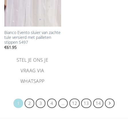
Bianco Evento sluier van zachte
tule versierd met pailleten
stippen S497
€
61.95
STEL JE ONS JE
VRAAG VIA
WHATSAPP
1
2
3
4
…
12
13
14