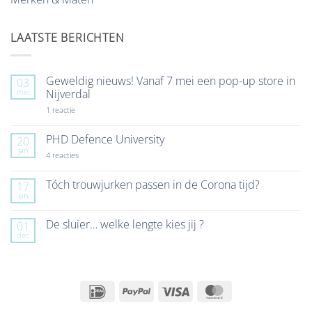
LAATSTE BERICHTEN
Geweldig nieuws! Vanaf 7 mei een pop-up store in
03
mei
Nijverdal
op
1 reactie
Geweldig
nieuws!
Vanaf
PHD Defence University
20
7
jan
mei
op
4 reacties
een
PHD
pop-
Defence
up
University
Tóch trouwjurken passen in de Corona tijd?
17
store
jan
Geen
in
reacties
Nijverdal
op
De sluier… welke lengte kies jij ?
01
Tóch
dec
trouwjurken
Geen
passen
reacties
in
op
de
De
Corona
sluier…
tijd?
welke
IDeal
PayPal
Visa
MasterCard
lengte
kies
jij