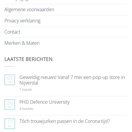
Algemene voorwaarden
Privacy verklaring
Contact
Merken & Maten
LAATSTE BERICHTEN
Geweldig nieuws! Vanaf 7 mei een pop-up store in
03
mei
Nijverdal
op
1 reactie
Geweldig
nieuws!
Vanaf
PHD Defence University
20
7
jan
mei
op
4 reacties
een
PHD
pop-
Defence
up
University
Tóch trouwjurken passen in de Corona tijd?
17
store
jan
Geen
in
reacties
Nijverdal