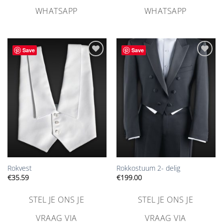
WHATSAPP
WHATSAPP
Save
Save
Aan
Aan
verlanglijst
verlanglijst
toevoegen
toevoegen
Rokvest
Rokkostuum 2- delig
€
35.59
€
199.00
STEL JE ONS JE
STEL JE ONS JE
VRAAG VIA
VRAAG VIA