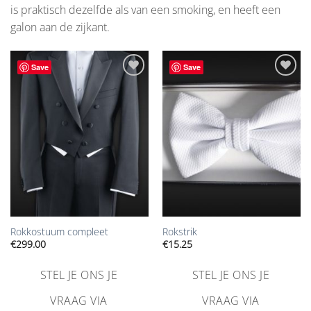
is praktisch dezelfde als van een smoking, en heeft een
galon aan de zijkant.
Save
Save
Aan
Aan
verlanglijst
verlanglijst
toevoegen
toevoegen
Rokkostuum compleet
Rokstrik
€
299.00
€
15.25
STEL JE ONS JE
STEL JE ONS JE
VRAAG VIA
VRAAG VIA