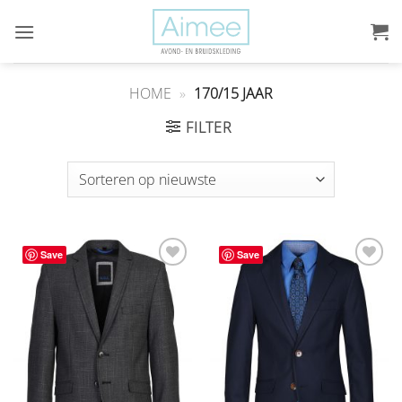
Ga
naar
inhoud
HOME
»
170/15 JAAR
FILTER
Save
Save
Aan
Aan
verlanglijst
verlanglijst
toevoegen
toevoegen