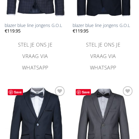
blazer blue line jongens G.O.L
blazer blue line jongens G.O.L
€
119.95
€
119.95
STEL JE ONS JE
STEL JE ONS JE
VRAAG VIA
VRAAG VIA
WHATSAPP
WHATSAPP
Save
Save
Aan
Aan
verlanglijst
verlanglijst
toevoegen
toevoegen