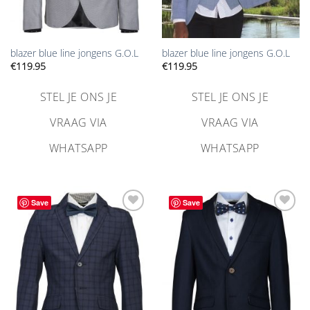
blazer blue line jongens G.O.L
blazer blue line jongens G.O.L
€
119.95
€
119.95
STEL JE ONS JE
STEL JE ONS JE
VRAAG VIA
VRAAG VIA
WHATSAPP
WHATSAPP
Save
Save
Aan
Aan
verlanglijst
verlanglijst
toevoegen
toevoegen