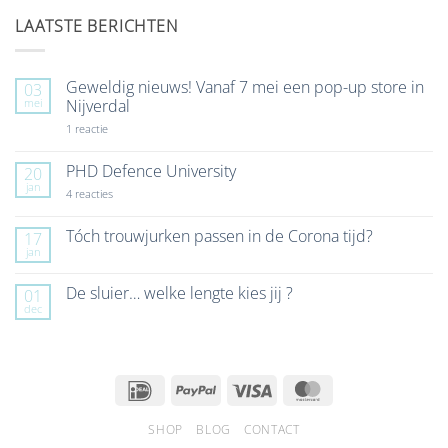
LAATSTE BERICHTEN
Geweldig nieuws! Vanaf 7 mei een pop-up store in
03
mei
Nijverdal
op
1 reactie
Geweldig
nieuws!
Vanaf
PHD Defence University
20
7
jan
mei
op
4 reacties
een
PHD
pop-
Defence
up
University
Tóch trouwjurken passen in de Corona tijd?
17
store
jan
Geen
in
reacties
Nijverdal
op
De sluier… welke lengte kies jij ?
01
Tóch
dec
trouwjurken
Geen
passen
reacties
in
op
de
De
Corona
sluier…
tijd?
welke
IDeal
PayPal
Visa
MasterCard
lengte
kies
jij
SHOP
BLOG
CONTACT
?