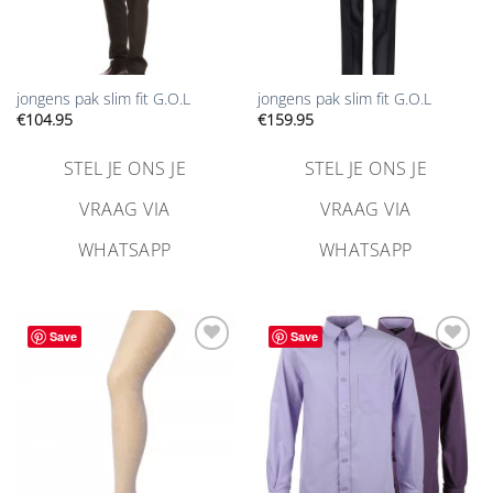
jongens pak slim fit G.O.L
jongens pak slim fit G.O.L
€
104.95
€
159.95
STEL JE ONS JE
STEL JE ONS JE
VRAAG VIA
VRAAG VIA
WHATSAPP
WHATSAPP
Save
Save
Aan
Aan
verlanglijst
verlanglijst
toevoegen
toevoegen