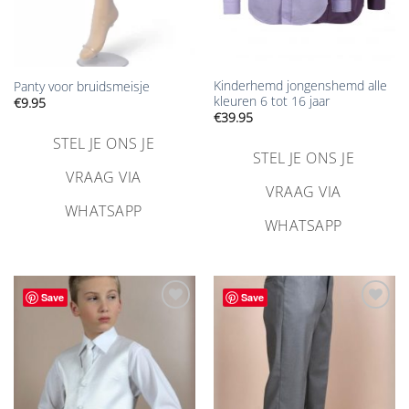
Kinderhemd jongenshemd alle
Panty voor bruidsmeisje
kleuren 6 tot 16 jaar
€
9.95
€
39.95
STEL JE ONS JE
STEL JE ONS JE
VRAAG VIA
VRAAG VIA
WHATSAPP
WHATSAPP
Save
Save
Aan
Aan
verlanglijst
verlanglijst
toevoegen
toevoegen