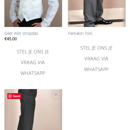
Gilet met stropdas
Pantalon Toni
€
45.00
STEL JE ONS JE
STEL JE ONS JE
VRAAG VIA
VRAAG VIA
WHATSAPP
WHATSAPP
Save
Aan
verlanglijst
toevoegen