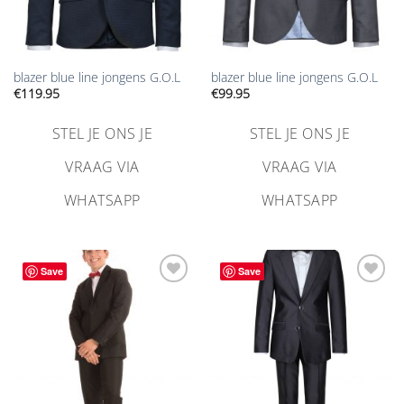
blazer blue line jongens G.O.L
blazer blue line jongens G.O.L
€
119.95
€
99.95
STEL JE ONS JE
STEL JE ONS JE
VRAAG VIA
VRAAG VIA
WHATSAPP
WHATSAPP
Save
Save
Aan
Aan
verlanglijst
verlanglijst
toevoegen
toevoegen