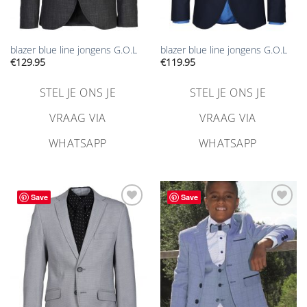
blazer blue line jongens G.O.L
blazer blue line jongens G.O.L
€
129.95
€
119.95
STEL JE ONS JE
STEL JE ONS JE
VRAAG VIA
VRAAG VIA
WHATSAPP
WHATSAPP
Save
Save
Aan
Aan
verlanglijst
verlanglijst
toevoegen
toevoegen