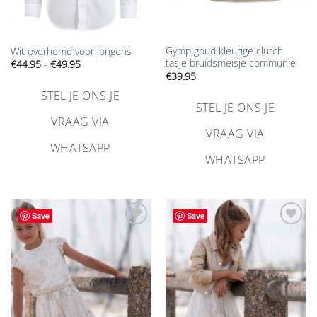
Gymp goud kleurige clutch
Wit overhemd voor jongens
tasje bruidsmeisje communie
Prijsklasse:
€
44.95
-
€
49.95
€44.95
€
39.95
tot
€49.95
STEL JE ONS JE
STEL JE ONS JE
VRAAG VIA
VRAAG VIA
WHATSAPP
WHATSAPP
Save
Save
Aan
Aan
verlanglijst
verlanglijst
toevoegen
toevoegen