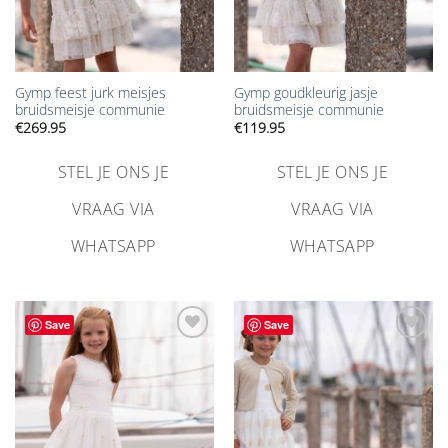
Gymp feest jurk meisjes
Gymp goudkleurig jasje
bruidsmeisje communie
bruidsmeisje communie
€
269.95
€
119.95
STEL JE ONS JE
STEL JE ONS JE
VRAAG VIA
VRAAG VIA
WHATSAPP
WHATSAPP
Save
Save
Aan
Aan
verlanglijst
verlanglijst
toevoegen
toevoegen