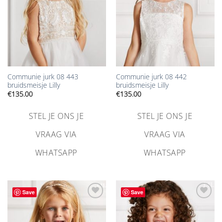
Communie jurk 08 443
Communie jurk 08 442
bruidsmeisje Lilly
bruidsmeisje Lilly
€
135.00
€
135.00
STEL JE ONS JE
STEL JE ONS JE
VRAAG VIA
VRAAG VIA
WHATSAPP
WHATSAPP
Save
Save
Aan
Aan
verlanglijst
verlanglijst
toevoegen
toevoegen