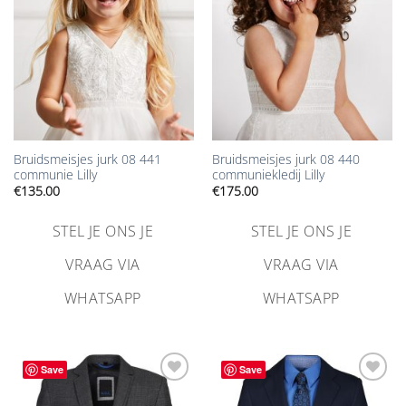
Bruidsmeisjes jurk 08 441
Bruidsmeisjes jurk 08 440
communie Lilly
communiekledij Lilly
€
135.00
€
175.00
STEL JE ONS JE
STEL JE ONS JE
VRAAG VIA
VRAAG VIA
WHATSAPP
WHATSAPP
Save
Save
Aan
Aan