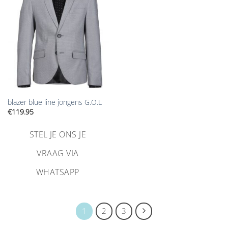
verlanglijst
toevoegen
blazer blue line jongens G.O.L
€
119.95
STEL JE ONS JE
VRAAG VIA
WHATSAPP
1
2
3