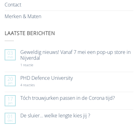
Contact
Merken & Maten
LAATSTE BERICHTEN
Geweldig nieuws! Vanaf 7 mei een pop-up store in
03
mei
Nijverdal
op
1 reactie
Geweldig
nieuws!
Vanaf
PHD Defence University
20
7
jan
mei
op
4 reacties
een
PHD
pop-
Defence
up
University
Tóch trouwjurken passen in de Corona tijd?
17
store
jan
Geen
in
reacties
Nijverdal
op
De sluier… welke lengte kies jij ?
01
Tóch
dec
trouwjurken
Geen
passen
reacties
in
op
de
De
Corona
sluier…