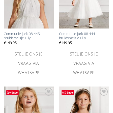
Communie jurk 08 445
Communie jurk 08 444
bruidsmeisje Lilly
bruidsmeisje Lilly
€
149.95
€
149.95
STEL JE ONS JE
STEL JE ONS JE
VRAAG VIA
VRAAG VIA
WHATSAPP
WHATSAPP
Save
Save
Aan
Aan
verlanglijst
verlanglijst
toevoegen
toevoegen