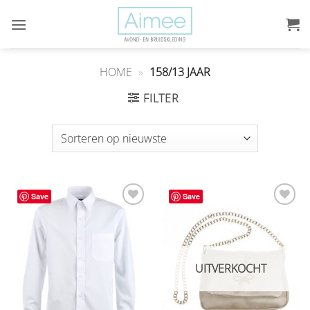
Ga
naar
inhoud
HOME
»
158/13 JAAR
FILTER
Save
Save
Aan
Aan
verlanglijst
verlanglijst
toevoegen
toevoegen
UITVERKOCHT