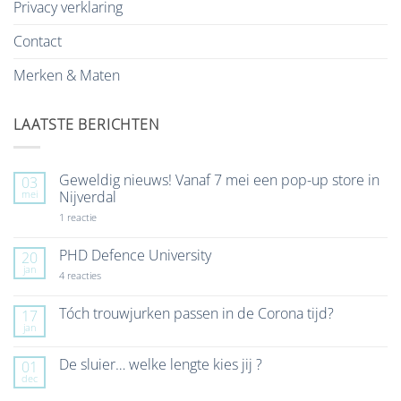
Privacy verklaring
Contact
Merken & Maten
LAATSTE BERICHTEN
Geweldig nieuws! Vanaf 7 mei een pop-up store in
03
mei
Nijverdal
op
1 reactie
Geweldig
nieuws!
Vanaf
PHD Defence University
20
7
jan
mei
op
4 reacties
een
PHD
pop-
Defence
up
University
Tóch trouwjurken passen in de Corona tijd?
17
store
jan
Geen
in
reacties
Nijverdal
op
De sluier… welke lengte kies jij ?
01
Tóch
dec
trouwjurken
Geen
passen
reacties