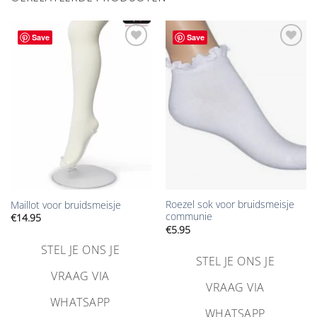
Save
Save
Aan
Aan
verlanglijst
verlanglijst
toevoegen
toevoegen
Roezel sok voor bruidsmeisje
Maillot voor bruidsmeisje
communie
€
14.95
€
5.95
STEL JE ONS JE
STEL JE ONS JE
VRAAG VIA
VRAAG VIA
WHATSAPP
WHATSAPP