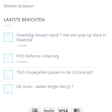
Merken & Maten
LAATSTE BERICHTEN
Geweldig nieuws! Vanaf 7 mei een pop-up store in
03
mei
Nijverdal
op
1 reactie
Geweldig
nieuws!
Vanaf
PHD Defence University
20
7
jan
mei
op
4 reacties
een
PHD
pop-
Defence
up
University
Tóch trouwjurken passen in de Corona tijd?
17
store
jan
Geen
in
reacties
Nijverdal
op
De sluier… welke lengte kies jij ?
01
Tóch
dec
trouwjurken
Geen
passen
reacties
in
op
de
De
Corona
sluier…
tijd?
welke
IDeal
PayPal
Visa
MasterCard
lengte