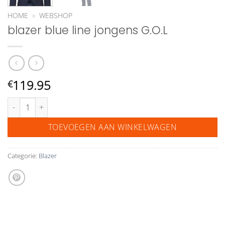
HOME
»
WEBSHOP
blazer blue line jongens G.O.L
119.95
€
blazer blue line jongens G.O.L aantal
TOEVOEGEN AAN WINKELWAGEN
Categorie:
Blazer