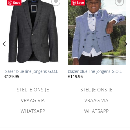
Save
Save
Aan
Aan
verlanglijst
verlanglijst
toevoegen
toevoegen
blazer blue line jongens G.O.L
blazer blue line jongens G.O.L
€
129.95
€
119.95
STEL JE ONS JE
STEL JE ONS JE
VRAAG VIA
VRAAG VIA
WHATSAPP
WHATSAPP