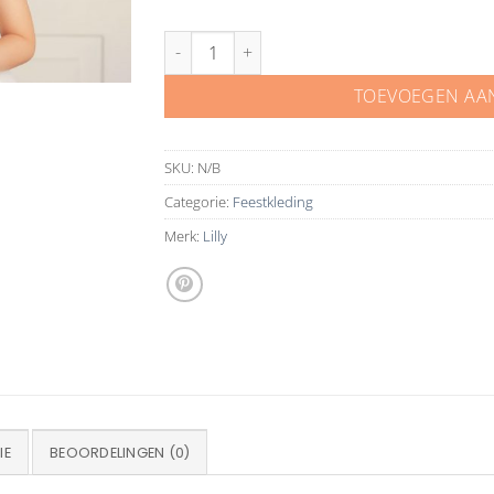
Bruidsmeisjes jurk 08 411 aantal
TOEVOEGEN AA
SKU:
N/B
Categorie:
Feestkleding
Merk:
Lilly
IE
BEOORDELINGEN (0)