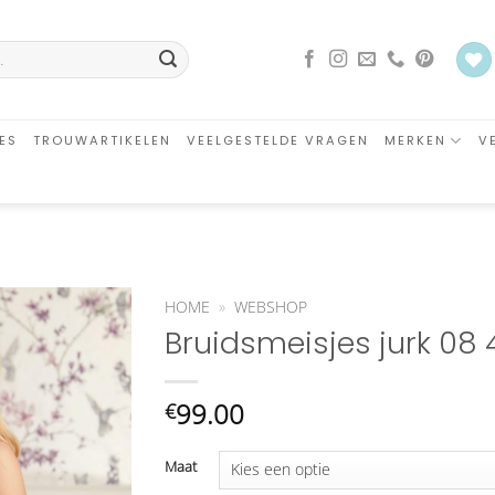
ES
TROUWARTIKELEN
VEELGESTELDE VRAGEN
MERKEN
V
HOME
»
WEBSHOP
Bruidsmeisjes jurk 08 4
Aan
verlanglijst
toevoegen
99.00
€
Maat