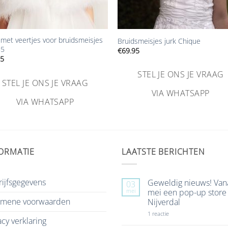
+
met veertjes voor bruidsmeisjes
Bruidsmeisjes jurk Chique
85
€
69.95
95
STEL JE ONS JE VRAAG
STEL JE ONS JE VRAAG
VIA WHATSAPP
VIA WHATSAPP
ORMATIE
LAATSTE BERICHTEN
ijfsgegevens
Geweldig nieuws! Van
03
mei
mei een pop-up store 
emene voorwaarden
Nijverdal
op
1 reactie
acy verklaring
Geweldig
nieuws!