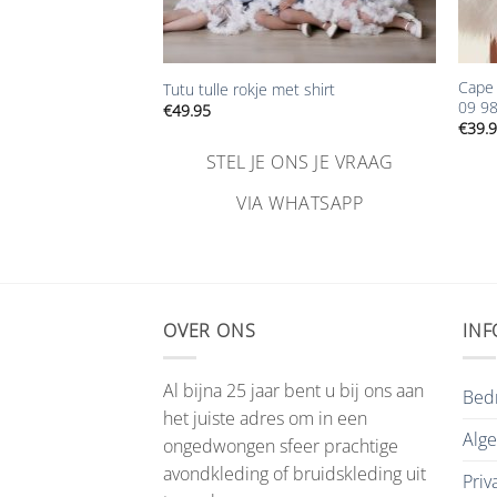
+
+
Cape 
 bruidsmeisje tule
Tutu tulle rokje met shirt
09 9
€
49.95
€
39.
NS JE VRAAG
STEL JE ONS JE VRAAG
HATSAPP
VIA WHATSAPP
OVER ONS
INF
Al bijna 25 jaar bent u bij ons aan
Bedr
het juiste adres om in een
Alg
ongedwongen sfeer prachtige
avondkleding of bruidskleding uit
Priv