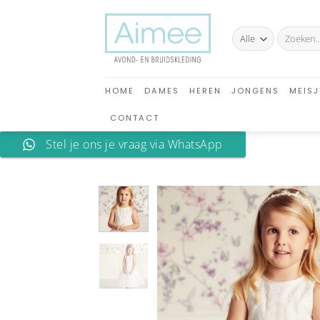
Ga
naar
Zoeken
inhoud
naar:
HOME
DAMES
HEREN
JONGENS
MEISJ
CONTACT
Stel je ons je vraag via WhatsApp