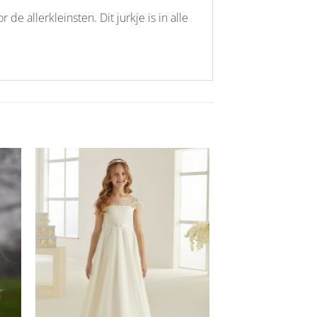
de allerkleinsten. Dit jurkje is in alle
Aan
ijst
verlanglijst
gen
toevoegen