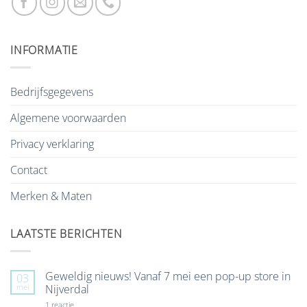
INFORMATIE
Bedrijfsgegevens
Algemene voorwaarden
Privacy verklaring
Contact
Merken & Maten
LAATSTE BERICHTEN
Geweldig nieuws! Vanaf 7 mei een pop-up store in
03
mei
Nijverdal
op
1 reactie