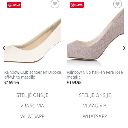
Save
Save
Aan
Aan
verlanglijst
verlanglijst
toevoegen
toevoegen
Rainbow Club schoenen Brooke
Rainbow Club hakken Fera rose
off-white metallic
metallic
€
159.95
€
169.95
STEL JE ONS JE
STEL JE ONS JE
VRAAG VIA
VRAAG VIA
WHATSAPP
WHATSAPP