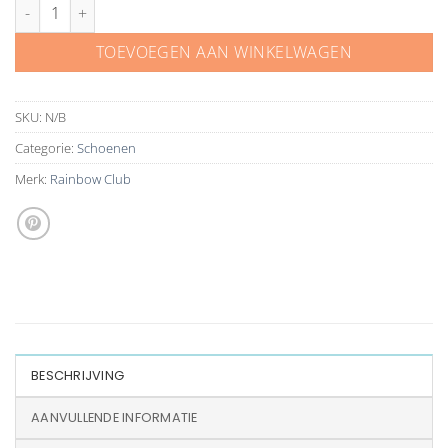
Rainbow Club schoenen Desi ivoor satijn met glitter aantal
TOEVOEGEN AAN WINKELWAGEN
SKU:
N/B
Categorie:
Schoenen
Merk:
Rainbow Club
BESCHRIJVING
AANVULLENDE INFORMATIE