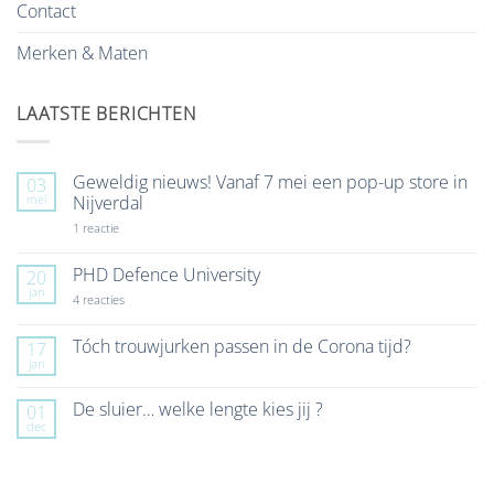
Contact
Merken & Maten
LAATSTE BERICHTEN
Geweldig nieuws! Vanaf 7 mei een pop-up store in
03
mei
Nijverdal
op
1 reactie
Geweldig
nieuws!
Vanaf
PHD Defence University
20
7
jan
mei
op
4 reacties
een
PHD
pop-
Defence
up
University
Tóch trouwjurken passen in de Corona tijd?
17
store
jan
Geen
in
reacties
Nijverdal
op
De sluier… welke lengte kies jij ?
01
Tóch
dec
trouwjurken
Geen
passen
reacties
in
op
de
De
Corona
sluier…