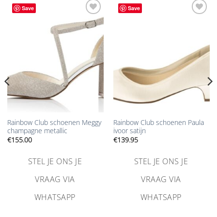
Save
Save
Aan
Aan
verlanglijst
verlanglijst
toevoegen
toevoegen
Rainbow Club schoenen Meggy
Rainbow Club schoenen Paula
champagne metallic
ivoor satijn
€
155.00
€
139.95
STEL JE ONS JE
STEL JE ONS JE
VRAAG VIA
VRAAG VIA
WHATSAPP
WHATSAPP