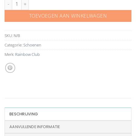
Rainbow Club schoenen Ramona ivoor satijn aantal
TOEVOEGEN AAN WINKELWAGEN
SKU:
N/B
Categorie:
Schoenen
Merk:
Rainbow Club
BESCHRIJVING
AANVULLENDE INFORMATIE