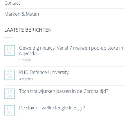
Contact
Merken & Maten
LAATSTE BERICHTEN
Geweldig nieuws! Vanaf 7 mei een pop-up store in
03
mei
Nijverdal
op
1 reactie
Geweldig
nieuws!
Vanaf
PHD Defence University
20
7
jan
mei
op
4 reacties
een
PHD
pop-
Defence
up
University
Tóch trouwjurken passen in de Corona tijd?
17
store
jan
Geen
in
reacties
Nijverdal
op
De sluier… welke lengte kies jij ?
01
Tóch
dec
trouwjurken
Geen
passen
reacties
in
op
de
De
Corona
sluier…