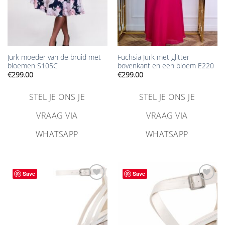
Jurk moeder van de bruid met
Fuchsia Jurk met glitter
bloemen S105C
bovenkant en een bloem E220
€
299.00
€
299.00
STEL JE ONS JE
STEL JE ONS JE
VRAAG VIA
VRAAG VIA
WHATSAPP
WHATSAPP
Save
Save
Aan
Aan
verlanglijst
verlanglijst
toevoegen
toevoegen