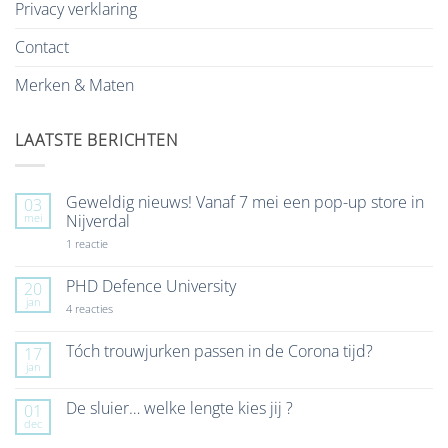
Privacy verklaring
Contact
Merken & Maten
LAATSTE BERICHTEN
Geweldig nieuws! Vanaf 7 mei een pop-up store in
03
mei
Nijverdal
op
1 reactie
Geweldig
nieuws!
Vanaf
PHD Defence University
20
7
jan
mei
op
4 reacties
een
PHD
pop-
Defence
up
University
Tóch trouwjurken passen in de Corona tijd?
17
store
jan
Geen
in
reacties
Nijverdal
op
De sluier… welke lengte kies jij ?
01
Tóch
dec
trouwjurken
Geen
passen
reacties