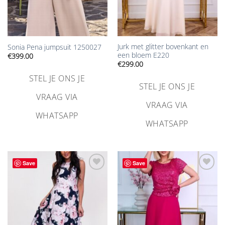
Jurk met glitter bovenkant en
Sonia Pena jumpsuit 1250027
een bloem E220
€
399.00
€
299.00
STEL JE ONS JE
STEL JE ONS JE
VRAAG VIA
VRAAG VIA
WHATSAPP
WHATSAPP
Save
Save
Aan
Aan
verlanglijst
verlanglijst
toevoegen
toevoegen