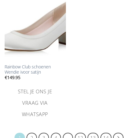
Aan
verlanglijst
toevoegen
Rainbow Club schoenen
Wendie ivoor satijn
€
149.95
STEL JE ONS JE
VRAAG VIA
WHATSAPP
1
2
3
4
…
12
13
14