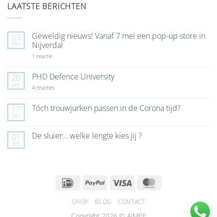
LAATSTE BERICHTEN
Geweldig nieuws! Vanaf 7 mei een pop-up store in
03
mei
Nijverdal
op
1 reactie
Geweldig
nieuws!
Vanaf
PHD Defence University
20
7
jan
mei
op
4 reacties
een
PHD
pop-
Defence
up
University
Tóch trouwjurken passen in de Corona tijd?
17
store
jan
Geen
in
reacties
Nijverdal
op
De sluier… welke lengte kies jij ?
01
Tóch
dec
trouwjurken
Geen
passen
reacties
in
op
de
De
Corona
sluier…
tijd?
welke
IDeal
PayPal
Visa
MasterCard
lengte
kies
jij
SHOP
BLOG
CONTACT
?
Copyright 2026 © AIMEE