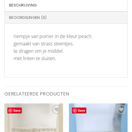
BESCHRIJVING
BEOORDELINGEN (0)
riempje van poirier in de kleur peach.
gemaakt van strass steentjes.
te dragen om je middel.
met linten te sluiten.
GERELATEERDE PRODUCTEN
Save
Save
Aan
Aan
verlanglijst
verlanglijst
toevoegen
toevoegen