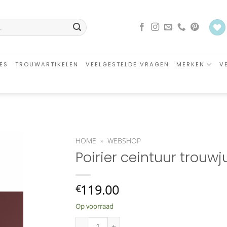
ES
TROUWARTIKELEN
VEELGESTELDE VRAGEN
MERKEN
V
HOME
»
WEBSHOP
Poirier ceintuur trouwj
an
glijst
oegen
119.00
€
Op voorraad
Poirier ceintuur trouwjurk C 1525 aantal