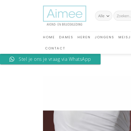
Ga
naar
Zoeken
inhoud
naar:
HOME
DAMES
HEREN
JONGENS
MEISJ
CONTACT
Stel je ons je vraag via WhatsApp
A
verlan
toev