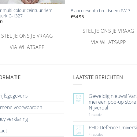
er multi colour ceintuur riem
Bianco evento bruidsriem PA13
jurk C-1327
€
54.95
00
STEL JE ONS JE VRAAG
STEL JE ONS JE VRAAG
VIA WHATSAPP
VIA WHATSAPP
ORMATIE
LAATSTE BERICHTEN
ijfsgegevens
Geweldig nieuws! Van
03
mei
mei een pop-up store 
emene voorwaarden
Nijverdal
op
1 reactie
acy verklaring
Geweldig
nieuws!
Vanaf
PHD Defence Universi
20
act
7
jan
mei
op
4 reacties