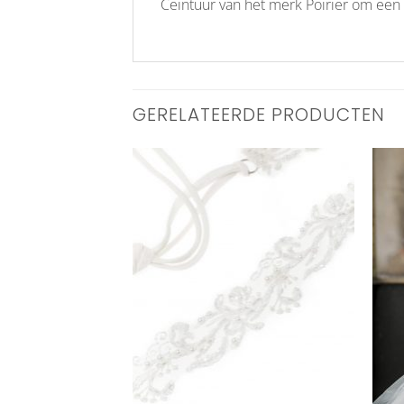
Ceintuur van het merk Poirier om een 
GERELATEERDE PRODUCTEN
Aan
Aan
verlanglijst
verlanglijst
toevoegen
toevoegen
+
+