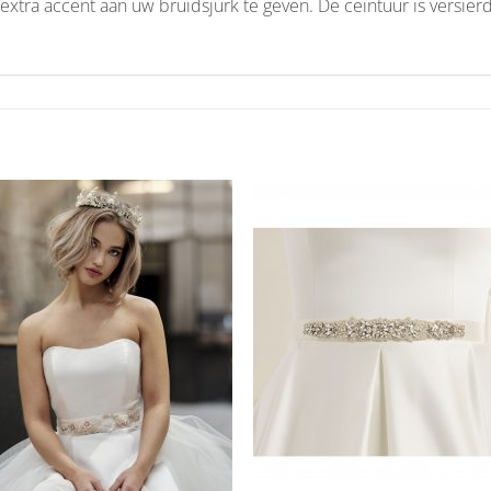
extra accent aan uw bruidsjurk te geven. De ceintuur is versierd
Aan
Aan
verlanglijst
verlangl
toevoegen
toevoe
+