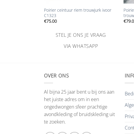
Poirier ceintuur riem trouwjurk ivoor
Poiri
idsriem PA3
C1323
trouw
€
75.00
€
79.
NS JE VRAAG
STEL JE ONS JE VRAAG
HATSAPP
VIA WHATSAPP
OVER ONS
INF
Al bijna 25 jaar bent u bij ons aan
Bedr
het juiste adres om in een
Alg
ongedwongen sfeer prachtige
avondkleding of bruidskleding uit
Priv
te zoeken.
Cont