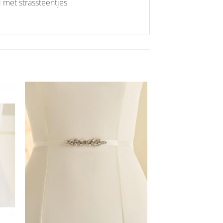
 met strassteentjes
Aan
ijst
verlanglijst
gen
toevoegen
+