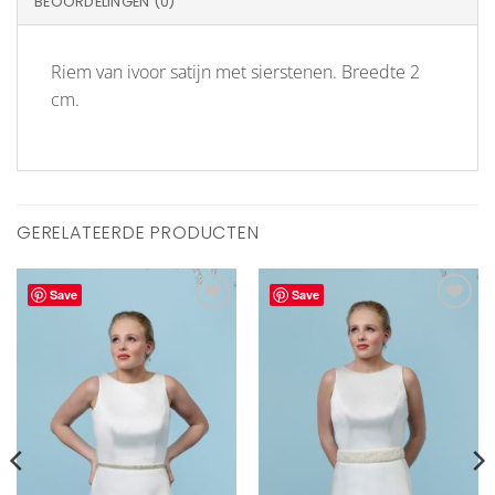
BEOORDELINGEN (0)
Riem van ivoor satijn met sierstenen. Breedte 2
cm.
GERELATEERDE PRODUCTEN
Save
Save
Aan
Aan
verlanglijst
verlanglijst
toevoegen
toevoegen