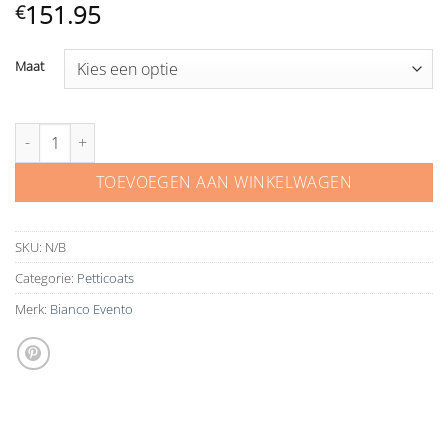
151.95
€
Maat
Bianco Evento petticoat H19-320 aantal
TOEVOEGEN AAN WINKELWAGEN
SKU:
N/B
Categorie:
Petticoats
Merk:
Bianco Evento