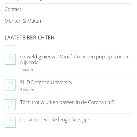
Contact
Merken & Maten
LAATSTE BERICHTEN
Geweldig nieuws! Vanaf 7 mei een pop-up store in
03
mei
Nijverdal
op
1 reactie
Geweldig
nieuws!
Vanaf
PHD Defence University
20
7
jan
mei
op
4 reacties
een
PHD
pop-
Defence
up
University
Tóch trouwjurken passen in de Corona tijd?
17
store
jan
Geen
in
reacties
Nijverdal
op
De sluier… welke lengte kies jij ?
01
Tóch
dec
trouwjurken
Geen
passen
reacties
in
op
de