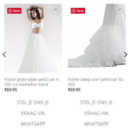
Save
Save
Aan
Aan
verlanglijst
verlanglijst
toevoegen
toevoegen
Poirier grote wijde petticoat 4-
Poirier sleep voor petticoat 50-
335 cm elastieken band
360
€
69.95
€
69.95
STEL JE ONS JE
STEL JE ONS JE
VRAAG VIA
VRAAG VIA
WHATSAPP
WHATSAPP