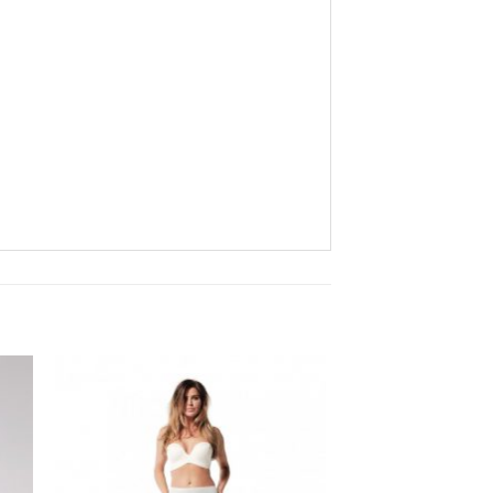
Aan
ijst
verlanglijst
gen
toevoegen