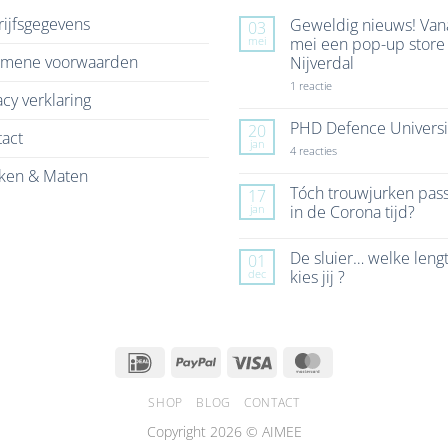
ijfsgegevens
Geweldig nieuws! Van
03
mei
mei een pop-up store 
emene voorwaarden
Nijverdal
op
1 reactie
acy verklaring
Geweldig
nieuws!
Vanaf
PHD Defence Universi
20
act
7
jan
mei
op
4 reacties
een
PHD
ken & Maten
pop-
Defence
up
University
Tóch trouwjurken pas
17
store
jan
in de Corona tijd?
in
Nijverdal
Geen
reacties
De sluier… welke leng
01
op
Tóch
dec
kies jij ?
trouwjurken
passen
Geen
in
reacties
de
op
Corona
De
tijd?
sluier…
IDeal
PayPal
Visa
MasterCard
welke
lengte
kies
jij
SHOP
BLOG
CONTACT
?
Copyright 2026 © AIMEE