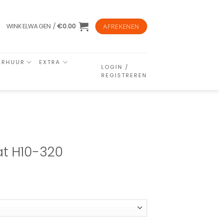
WINKELWAGEN /
€
0.00
AFREKENEN
ERHUUR
EXTRA
LOGIN /
REGISTREREN
at H10-320