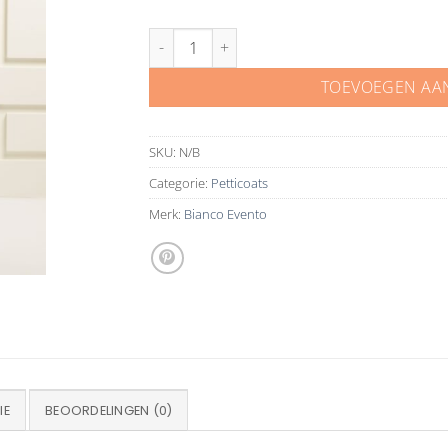
Bianco Evento petticoat H10-320 aantal
TOEVOEGEN AA
SKU:
N/B
Categorie:
Petticoats
Merk:
Bianco Evento
IE
BEOORDELINGEN (0)