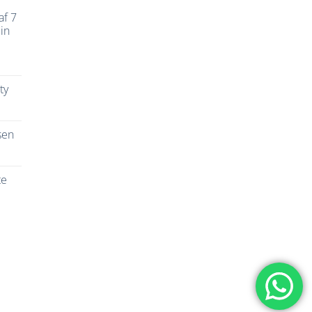
af 7
in
ty
sen
te