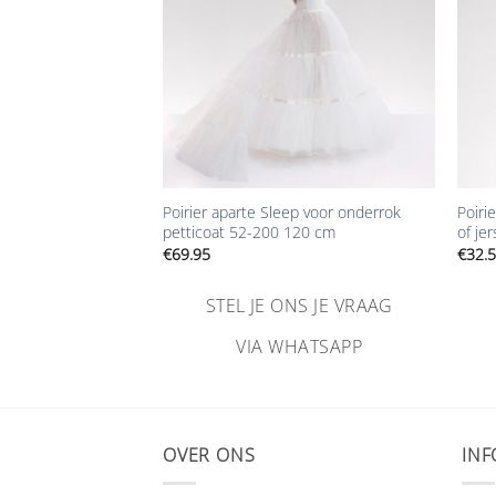
+
+
-270 cm elastieken
Poirier aparte Sleep voor onderrok
Poiri
petticoat 52-200 120 cm
of je
€
69.95
€
32.
NS JE VRAAG
STEL JE ONS JE VRAAG
HATSAPP
VIA WHATSAPP
OVER ONS
INF