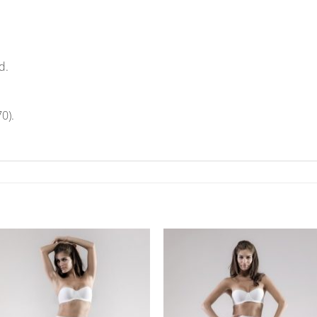
d.
0).
Aan
Aan
verlanglijst
verlangl
toevoegen
toevoe