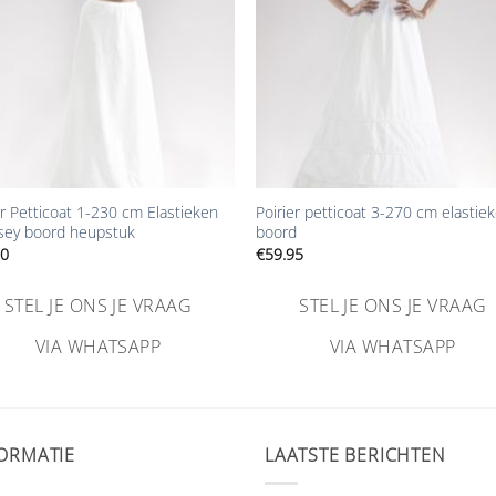
+
er Petticoat 1-230 cm Elastieken
Poirier petticoat 3-270 cm elastie
rsey boord heupstuk
boord
50
€
59.95
STEL JE ONS JE VRAAG
STEL JE ONS JE VRAAG
VIA WHATSAPP
VIA WHATSAPP
ORMATIE
LAATSTE BERICHTEN