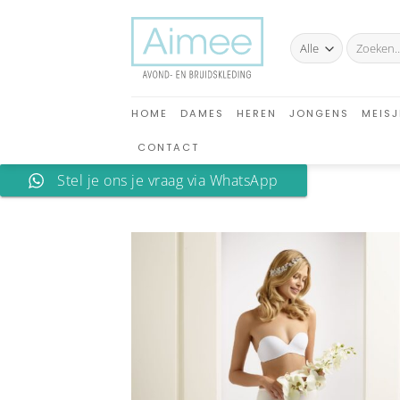
Ga
naar
Zoeken
inhoud
naar:
HOME
DAMES
HEREN
JONGENS
MEISJ
CONTACT
Stel je ons je vraag via WhatsApp
A
verlan
toev