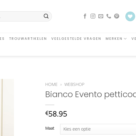
ES
TROUWARTIKELEN
VEELGESTELDE VRAGEN
MERKEN
V
HOME
»
WEBSHOP
Bianco Evento pettico
an
glijst
oegen
58.95
€
Maat