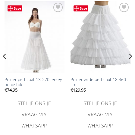
Save
Save
Aan
Aan
verlanglijst
verlanglijst
toevoegen
toevoegen
Poirier petticoat 13-270 jersey
Poirier wijde petticoat 18 360
heupstuk
cm
€
74.95
€
129.95
STEL JE ONS JE
STEL JE ONS JE
VRAAG VIA
VRAAG VIA
WHATSAPP
WHATSAPP