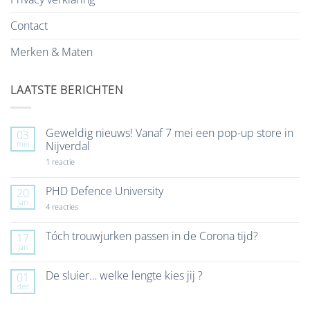
Contact
Merken & Maten
LAATSTE BERICHTEN
Geweldig nieuws! Vanaf 7 mei een pop-up store in
03
mei
Nijverdal
op
1 reactie
Geweldig
nieuws!
Vanaf
PHD Defence University
20
7
jan
mei
op
4 reacties
een
PHD
pop-
Defence
up
University
Tóch trouwjurken passen in de Corona tijd?
17
store
jan
Geen
in
reacties
Nijverdal
op
De sluier… welke lengte kies jij ?
01
Tóch
dec
trouwjurken
Geen
passen
reacties
in
op