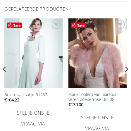
GERELATEERDE PRODUCTEN
Save
Save
Aan
Aan
verlanglijst
verlanglijst
toevoegen
toevoegen
Poirier bolero van marabou
Bolero van satijn 91262
veren poederrose Bol-08
€
104.22
€
130.00
STEL JE ONS JE
STEL JE ONS JE
VRAAG VIA
VRAAG VIA