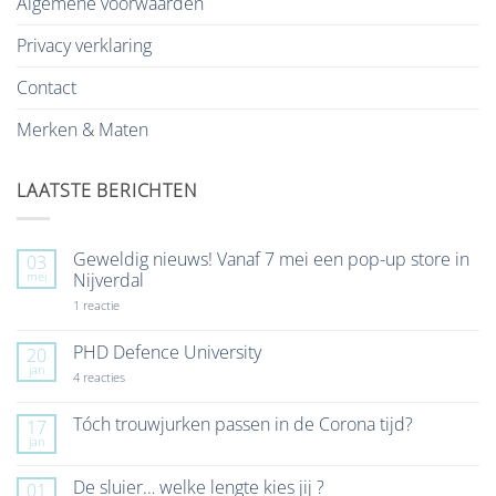
Algemene voorwaarden
Privacy verklaring
Contact
Merken & Maten
LAATSTE BERICHTEN
Geweldig nieuws! Vanaf 7 mei een pop-up store in
03
mei
Nijverdal
op
1 reactie
Geweldig
nieuws!
Vanaf
PHD Defence University
20
7
jan
mei
op
4 reacties
een
PHD
pop-
Defence
up
University
Tóch trouwjurken passen in de Corona tijd?
17
store
jan
Geen
in
reacties
Nijverdal
op
De sluier… welke lengte kies jij ?
01
Tóch