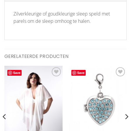
Zilverkleurige of goudkleurige sleep speld met
parels om de sleep omhoog te halen.
GERELATEERDE PRODUCTEN
Save
Save
Aan
Aan
verlanglijst
verlanglijst
toevoegen
toevoegen