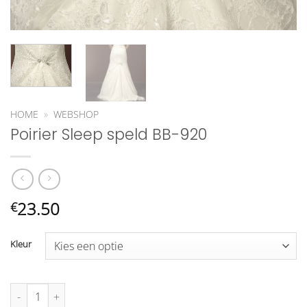
HOME
»
WEBSHOP
Poirier Sleep speld BB-920
23.50
€
Kleur
Poirier Sleep speld BB-920 aantal