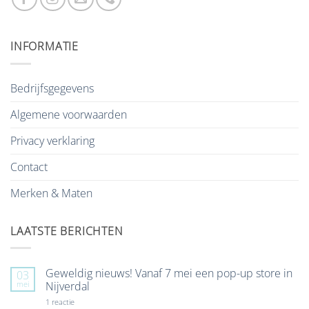
INFORMATIE
Bedrijfsgegevens
Algemene voorwaarden
Privacy verklaring
Contact
Merken & Maten
LAATSTE BERICHTEN
Geweldig nieuws! Vanaf 7 mei een pop-up store in
03
mei
Nijverdal
op
1 reactie