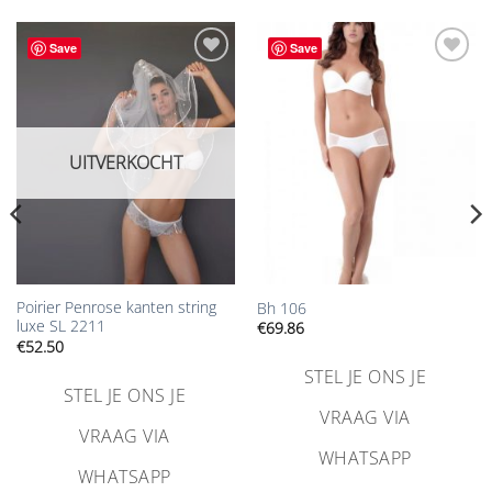
Save
Save
Aan
Aan
verlanglijst
verlanglijst
toevoegen
toevoegen
UITVERKOCHT
Poirier Penrose kanten string
Bh 106
luxe SL 2211
€
69.86
€
52.50
STEL JE ONS JE
STEL JE ONS JE
VRAAG VIA
VRAAG VIA
WHATSAPP
WHATSAPP