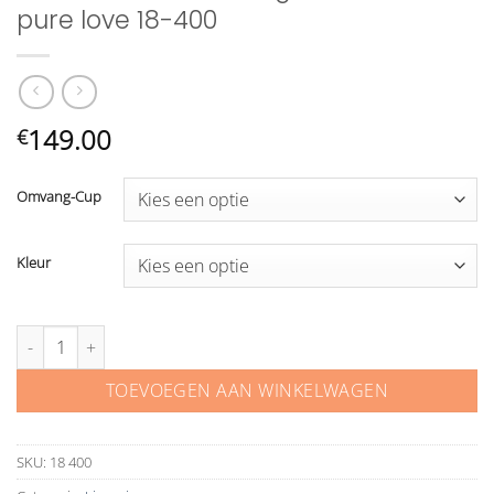
pure love 18-400
149.00
€
Omvang-Cup
Kleur
Poirier naadloze full figure torselet pure love 18-400 aantal
TOEVOEGEN AAN WINKELWAGEN
SKU:
18 400