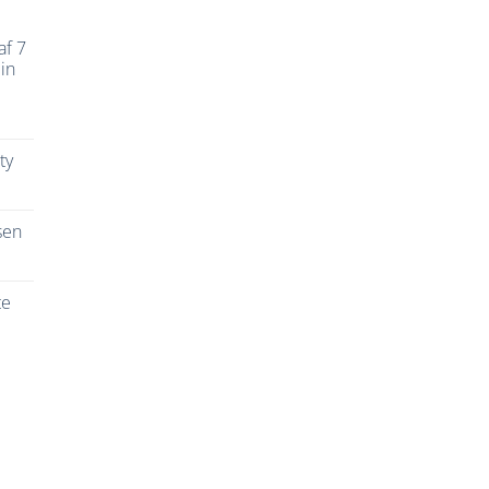
af 7
in
ty
sen
te