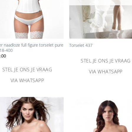
+
er naadloze full figure torselet pure
Torselet 437
 18-400
.00
STEL JE ONS JE VRAAG
STEL JE ONS JE VRAAG
VIA WHATSAPP
VIA WHATSAPP
Aan
Aa
verlanglijst
verlangl
toevoegen
toevoe