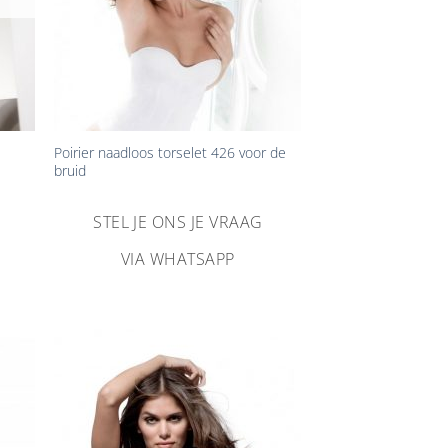
+
Poirier naadloos torselet 426 voor de
bruid
STEL JE ONS JE VRAAG
VIA WHATSAPP
n
Aan
ijst
verlanglijst
gen
toevoegen