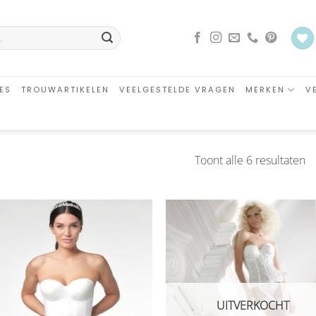
ES
TROUWARTIKELEN
VEELGESTELDE VRAGEN
MERKEN
V
G
Toont alle 6 resultaten
o
ni
Aan
Aa
verlanglijst
verlangl
toevoegen
toevoe
UITVERKOCHT