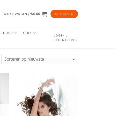
WINKELWAGEN /
€
0.00
AFREKENEN
ERHUUR
EXTRA
LOGIN /
REGISTREREN
esorteerd
p
euwste
n
Aan
ijst
verlanglijst
gen
toevoegen