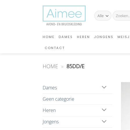
Ga
naar
Zoeken
inhoud
naar:
HOME
DAMES
HEREN
JONGENS
MEISJ
CONTACT
HOME
»
85DD/E
Dames
Geen categorie
Heren
Jongens