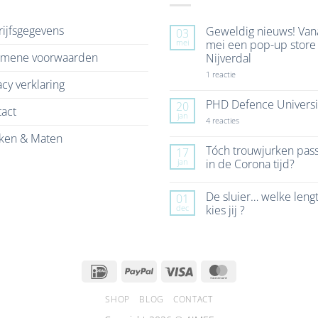
ijfsgegevens
Geweldig nieuws! Van
03
mei
mei een pop-up store 
emene voorwaarden
Nijverdal
op
1 reactie
acy verklaring
Geweldig
nieuws!
Vanaf
PHD Defence Universi
20
act
7
jan
mei
op
4 reacties
een
PHD
ken & Maten
pop-
Defence
up
University
Tóch trouwjurken pas
17
store
jan
in de Corona tijd?
in
Nijverdal
Geen
reacties
De sluier… welke leng
01
op
Tóch
dec
kies jij ?
trouwjurken
passen
Geen
in
reacties
de
op
Corona
De
tijd?
sluier…
IDeal
PayPal
Visa
MasterCard
welke
lengte
kies
jij
SHOP
BLOG
CONTACT
?