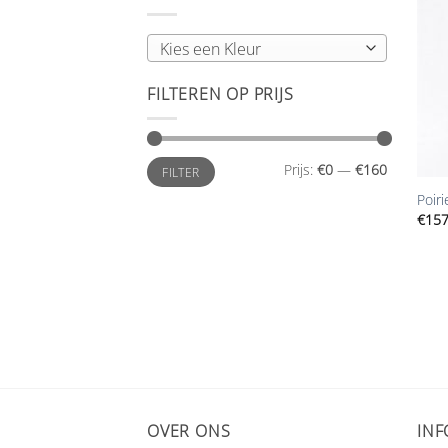
Kies een Kleur
FILTEREN OP PRIJS
+
Min.
Max.
Prijs:
€0
—
€160
FILTER
prijs
prijs
Poiri
€
157
OVER ONS
INF