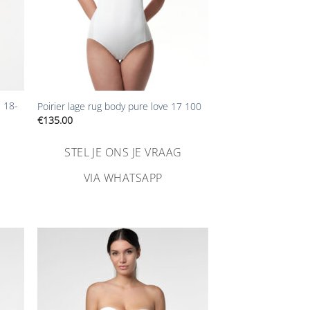
+
e 18-
Poirier lage rug body pure love 17 100
€
135.00
STEL JE ONS JE VRAAG
VIA WHATSAPP
n
Aan
ijst
verlanglijst
gen
toevoegen