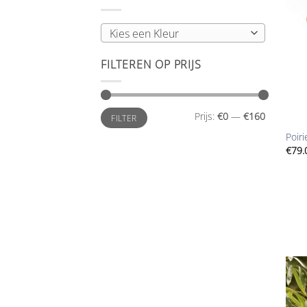
Kies een Kleur
FILTEREN OP PRIJS
+
Min.
Max.
Prijs:
€0
—
€160
FILTER
prijs
prijs
Poir
€
79.