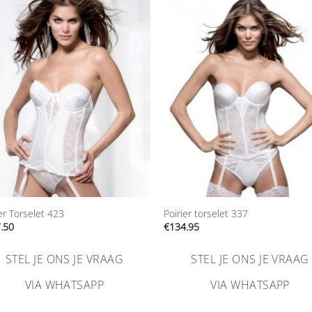
Aan
Aa
verlanglijst
verlangl
toevoegen
toevoe
+
er Torselet 423
Poirier torselet 337
.50
€
134.95
STEL JE ONS JE VRAAG
STEL JE ONS JE VRAAG
VIA WHATSAPP
VIA WHATSAPP