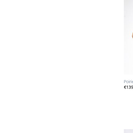
+
Poir
€
139