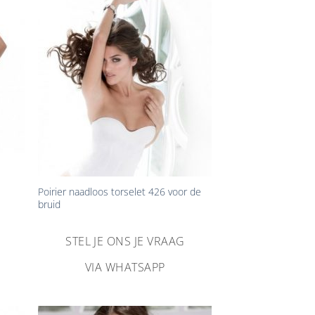
n
Aan
ijst
verlanglijst
gen
toevoegen
+
Poirier naadloos torselet 426 voor de
bruid
STEL JE ONS JE VRAAG
VIA WHATSAPP