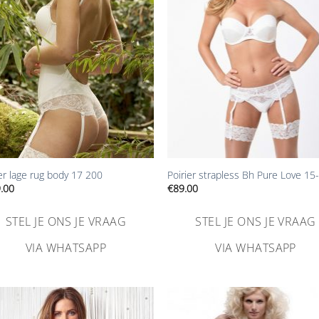
toevoegen
toevoe
+
ier lage rug body 17 200
Poirier strapless Bh Pure Love 15
.00
€
89.00
STEL JE ONS JE VRAAG
STEL JE ONS JE VRAAG
VIA WHATSAPP
VIA WHATSAPP