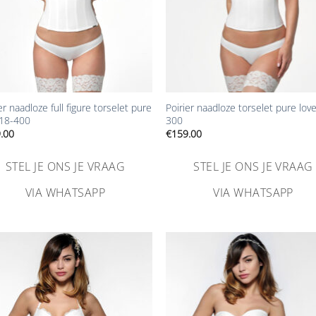
+
er naadloze full figure torselet pure
Poirier naadloze torselet pure lov
 18-400
300
.00
€
159.00
STEL JE ONS JE VRAAG
STEL JE ONS JE VRAAG
VIA WHATSAPP
VIA WHATSAPP
Aan
Aa
verlanglijst
verlangl
toevoegen
toevoe