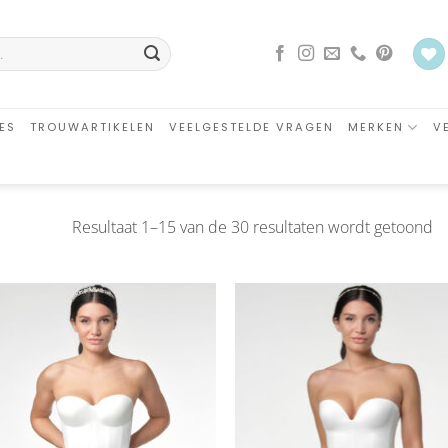
ES
TROUWARTIKELEN
VEELGESTELDE VRAGEN
MERKEN
V
G
Resultaat 1–15 van de 30 resultaten wordt getoond
o
ni
Aan
Aa
verlanglijst
verlangl
toevoegen
toevoe