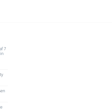
af 7
in
ty
sen
te