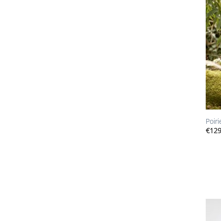
+
Poir
€
129