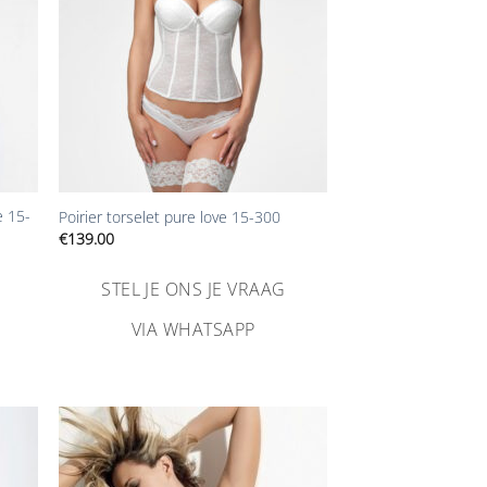
+
e 15-
Poirier torselet pure love 15-300
€
139.00
STEL JE ONS JE VRAAG
VIA WHATSAPP
n
Aan
ijst
verlanglijst