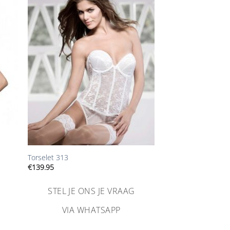
n
Aan
ijst
verlanglijst
gen
toevoegen
+
Torselet 313
€
139.95
STEL JE ONS JE VRAAG
VIA WHATSAPP