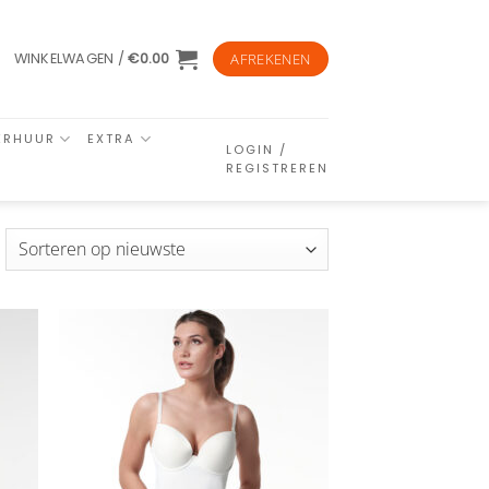
WINKELWAGEN /
€
0.00
AFREKENEN
ERHUUR
EXTRA
LOGIN /
REGISTREREN
esorteerd
p
euwste
n
Aan
ijst
verlanglijst
gen
toevoegen