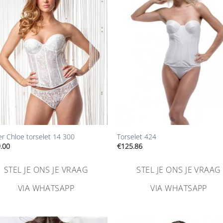
Aan
Aa
verlanglijst
verlangl
toevoegen
toevoe
+
ier Chloe torselet 14 300
Torselet 424
.00
€
125.86
STEL JE ONS JE VRAAG
STEL JE ONS JE VRAAG
VIA WHATSAPP
VIA WHATSAPP