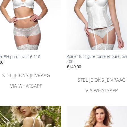
+
Poirier full figure torselet pure lov
ier BH pure love 16 110
400
00
€
149.00
STEL JE ONS JE VRAAG
STEL JE ONS JE VRAAG
VIA WHATSAPP
VIA WHATSAPP
Aan
Aa
verlanglijst
verlangl