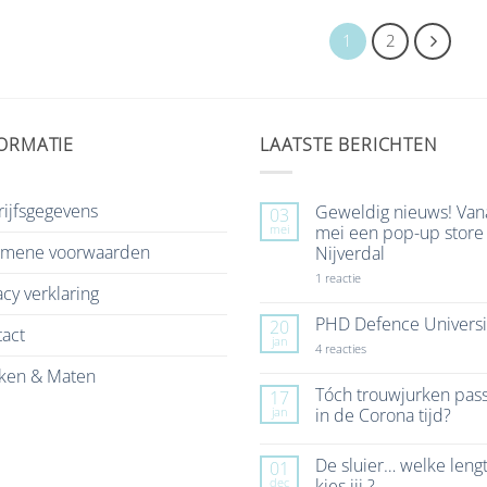
1
2
ORMATIE
LAATSTE BERICHTEN
ijfsgegevens
Geweldig nieuws! Van
03
mei
mei een pop-up store 
emene voorwaarden
Nijverdal
op
1 reactie
acy verklaring
Geweldig
nieuws!
Vanaf
PHD Defence Universi
20
act
7
jan
mei
op
4 reacties
een
PHD
ken & Maten
pop-
Defence
up
University
Tóch trouwjurken pas
17
store
jan
in de Corona tijd?
in
Nijverdal
Geen
reacties
De sluier… welke leng
01
op
Tóch
dec
kies jij ?