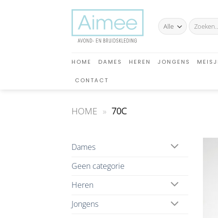
Ga
naar
Zoeken
inhoud
naar:
HOME
DAMES
HEREN
JONGENS
MEISJ
CONTACT
HOME
»
70C
Dames
Geen categorie
Heren
Jongens