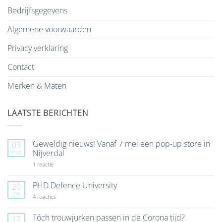
Bedrijfsgegevens
Algemene voorwaarden
Privacy verklaring
Contact
Merken & Maten
LAATSTE BERICHTEN
Geweldig nieuws! Vanaf 7 mei een pop-up store in
03
mei
Nijverdal
op
1 reactie
Geweldig
nieuws!
Vanaf
PHD Defence University
20
7
jan
mei
op
4 reacties
een
PHD
pop-
Defence
up
University
Tóch trouwjurken passen in de Corona tijd?
17
store