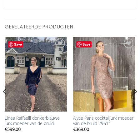
GERELATEERDE PRODUCTEN
Save
Save
Aan
Aan
verlanglijst
verlanglijst
toevoegen
toevoegen
Linea Raffaelli donkerblauwe
Alyce Paris cocktailjurk moeder
jurk moeder van de bruid
van de bruid 29611
€
599.00
€
369.00