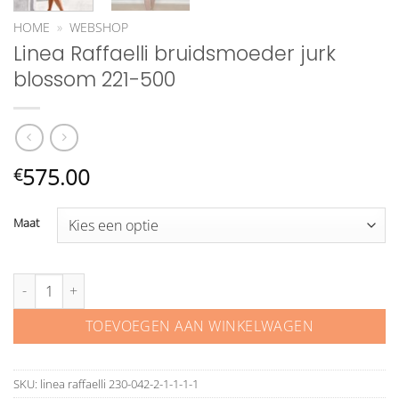
HOME
»
WEBSHOP
Linea Raffaelli bruidsmoeder jurk
blossom 221-500
575.00
€
Maat
Linea Raffaelli bruidsmoeder jurk blossom 221-500 aantal
TOEVOEGEN AAN WINKELWAGEN
SKU:
linea raffaelli 230-042-2-1-1-1-1