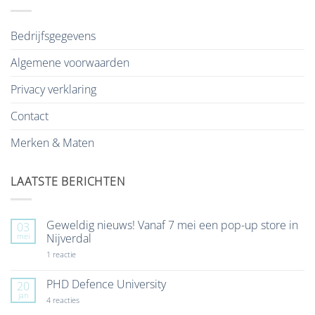
Bedrijfsgegevens
Algemene voorwaarden
Privacy verklaring
Contact
Merken & Maten
LAATSTE BERICHTEN
Geweldig nieuws! Vanaf 7 mei een pop-up store in
03
mei
Nijverdal
op
1 reactie
Geweldig
nieuws!
Vanaf
PHD Defence University
20
7
jan
mei
op
4 reacties
een
PHD