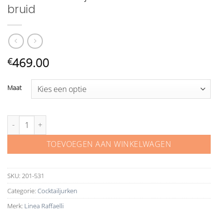
bruid
469.00
€
Maat
Linea Raffaelli jurk voor de oudere bruid aantal
TOEVOEGEN AAN WINKELWAGEN
SKU:
201-531
Categorie:
Cocktailjurken
Merk:
Linea Raffaelli