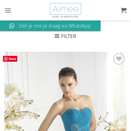
Ga
naar
inhoud
Stel je ons je vraag via WhatsApp
FILTER
Save
Aan
verlanglijst
toevoegen