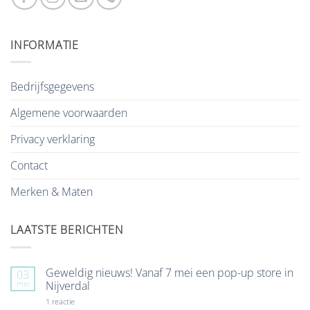
INFORMATIE
Bedrijfsgegevens
Algemene voorwaarden
Privacy verklaring
Contact
Merken & Maten
LAATSTE BERICHTEN
Geweldig nieuws! Vanaf 7 mei een pop-up store in
03
mei
Nijverdal
op
1 reactie
Geweldig