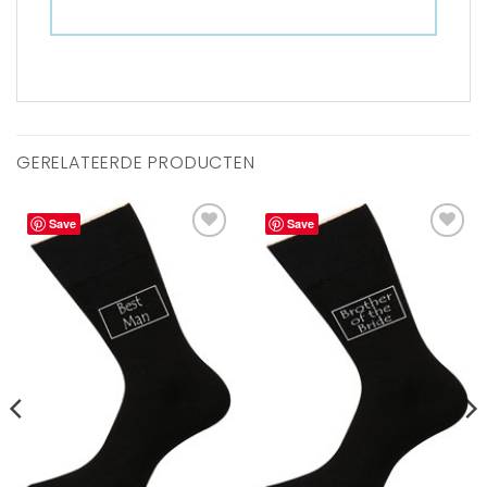
GERELATEERDE PRODUCTEN
Save
Save
Aan
Aan
verlanglijst
verlanglijst
toevoegen
toevoegen