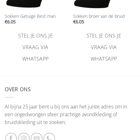
Sokken Getuige Best man
Sokken broer van de bruid
€
6.05
€
6.05
STEL JE ONS JE
STEL JE ONS JE
VRAAG VIA
VRAAG VIA
WHATSAPP
WHATSAPP
OVER ONS
Al bijna 25 jaar bent u bij ons aan het juiste adres om in
een ongedwongen sfeer prachtige avondkleding of
bruidskleding uit te zoeken.