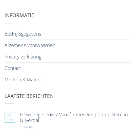
INFORMATIE
Bedrijfsgegevens
Algemene voorwaarden
Privacy verklaring
Contact
Merken & Maten
LAATSTE BERICHTEN
Geweldig nieuws! Vanaf 7 mei een pop-up store in
03
mei
Nijverdal
op
1 reactie
Geweldig
nieuws!