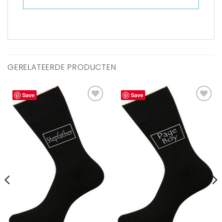
GERELATEERDE PRODUCTEN
Save
Save
Aan
Aan
verlanglijst
verlanglijst
toevoegen
toevoegen