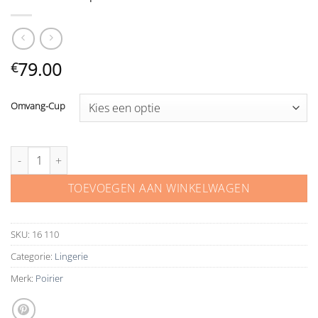
79.00
€
Omvang-Cup
Poirier BH pure love 16 110 aantal
TOEVOEGEN AAN WINKELWAGEN
SKU:
16 110
Categorie:
Lingerie
Merk:
Poirier