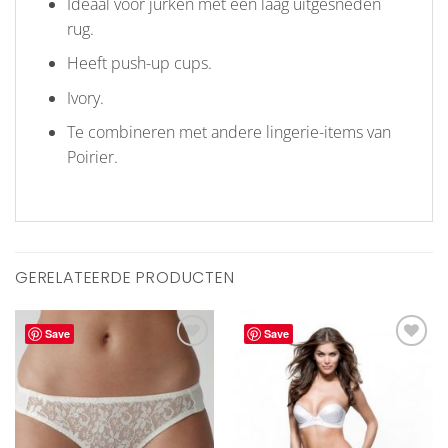
Ideaal voor jurken met een laag uitgesneden
rug.
Heeft push-up cups.
Ivory.
Te combineren met andere lingerie-items van
Poirier.
GERELATEERDE PRODUCTEN
Save
Save
Aan
Aan
verlanglijst
verlanglijst
toevoegen
toevoegen