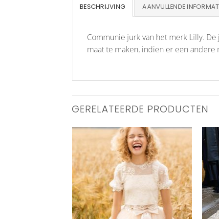
BESCHRIJVING
AANVULLENDE INFORMAT
Communie jurk van het merk Lilly. De 
maat te maken, indien er een andere m
GERELATEERDE PRODUCTEN
Aan
Aan
verlanglijst
verlanglijst
toevoegen
toevoegen