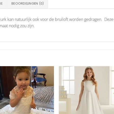
IE
BEOORDELINGEN (0)
jurk kan natuurlijk ook voor de bruiloft worden gedragen. Deze
aat nodig zou zijn.
Aan
Aan
verlanglijst
verlangl
toevoegen
toevoe