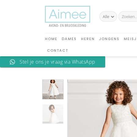
Ga
naar
Zoeken
inhoud
naar:
HOME
DAMES
HEREN
JONGENS
MEISJ
CONTACT
Stel je ons je vraag via WhatsApp