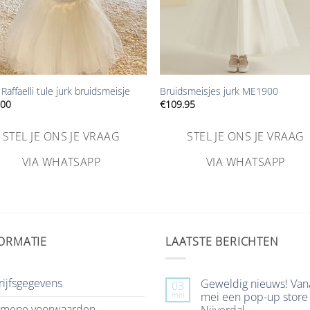
+
 Raffaelli tule jurk bruidsmeisje
Bruidsmeisjes jurk ME1900
.00
€
109.95
STEL JE ONS JE VRAAG
STEL JE ONS JE VRAAG
VIA WHATSAPP
VIA WHATSAPP
ORMATIE
LAATSTE BERICHTEN
ijfsgegevens
Geweldig nieuws! Van
03
mei
mei een pop-up store 
emene voorwaarden