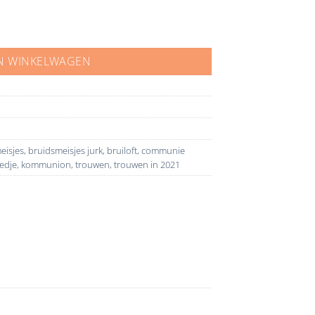
N WINKELWAGEN
eisjes
,
bruidsmeisjes jurk
,
bruiloft
,
communie
edje
,
kommunion
,
trouwen
,
trouwen in 2021