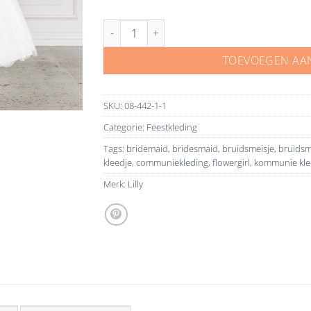
Communie jurk 08 444 bruidsmeisje Lilly aantal
TOEVOEGEN AA
SKU:
08-442-1-1
Categorie:
Feestkleding
Tags:
bridemaid
,
bridesmaid
,
bruidsmeisje
,
bruidsm
kleedje
,
communiekleding
,
flowergirl
,
kommunie kle
Merk:
Lilly