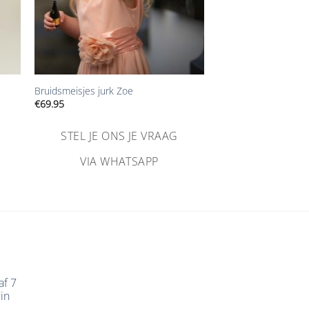
+
Bruidsmeisjes jurk Zoe
€
69.95
STEL JE ONS JE VRAAG
VIA WHATSAPP
af 7
in