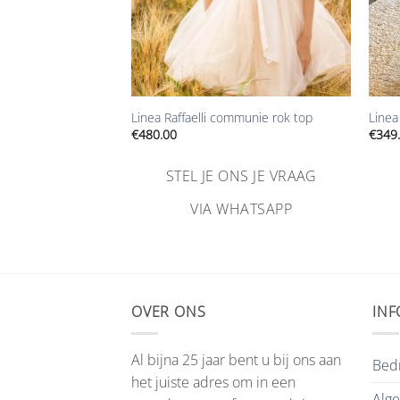
+
+
-561-01 kids
Linea Raffaelli communie rok top
Linea
€
480.00
€
349
NS JE VRAAG
STEL JE ONS JE VRAAG
HATSAPP
VIA WHATSAPP
OVER ONS
INF
Al bijna 25 jaar bent u bij ons aan
Bedr
het juiste adres om in een
Alg