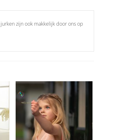
 jurken zijn ook makkelijk door ons op
Aan
ijst
verlanglijst
gen
toevoegen