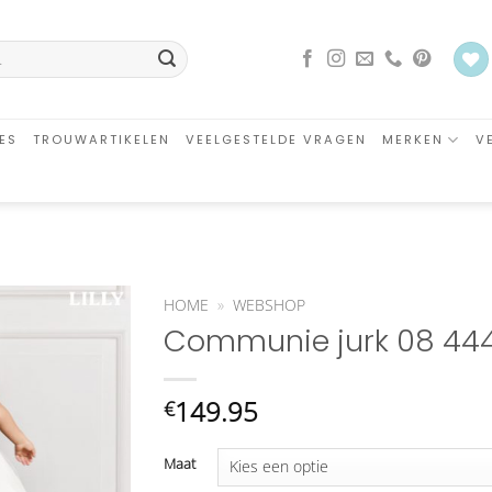
ES
TROUWARTIKELEN
VEELGESTELDE VRAGEN
MERKEN
V
HOME
»
WEBSHOP
Communie jurk 08 444 
Aan
verlanglijst
toevoegen
149.95
€
Maat