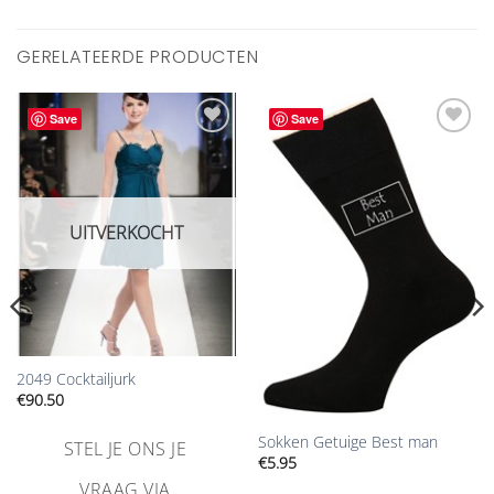
GERELATEERDE PRODUCTEN
Save
Save
Aan
Aan
verlanglijst
verlanglijst
toevoegen
toevoegen
UITVERKOCHT
2049 Cocktailjurk
€
90.50
Sokken Getuige Best man
STEL JE ONS JE
€
5.95
VRAAG VIA