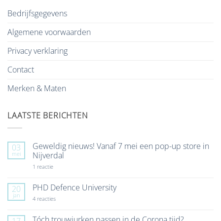
Bedrijfsgegevens
Algemene voorwaarden
Privacy verklaring
Contact
Merken & Maten
LAATSTE BERICHTEN
Geweldig nieuws! Vanaf 7 mei een pop-up store in
03
mei
Nijverdal
op
1 reactie
Geweldig
nieuws!
Vanaf
PHD Defence University
20
7
jan
mei
op
4 reacties
een
PHD
pop-
Defence
up
University
Tóch trouwjurken passen in de Corona tijd?
17