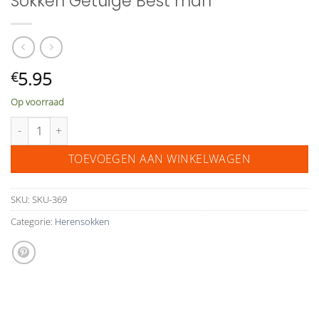
Sokken Getuige Best man
5.95
€
Op voorraad
Sokken Getuige Best man aantal
TOEVOEGEN AAN WINKELWAGEN
SKU:
SKU-369
Categorie:
Herensokken