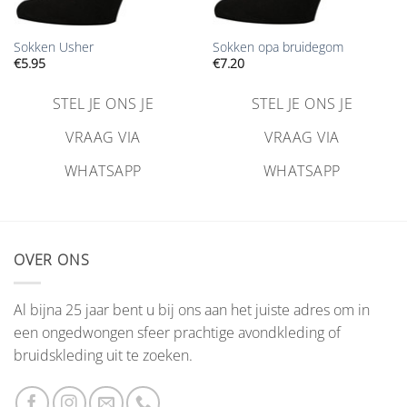
Sokken Usher
Sokken opa bruidegom
€
5.95
€
7.20
STEL JE ONS JE
STEL JE ONS JE
VRAAG VIA
VRAAG VIA
WHATSAPP
WHATSAPP
OVER ONS
Al bijna 25 jaar bent u bij ons aan het juiste adres om in
een ongedwongen sfeer prachtige avondkleding of
bruidskleding uit te zoeken.