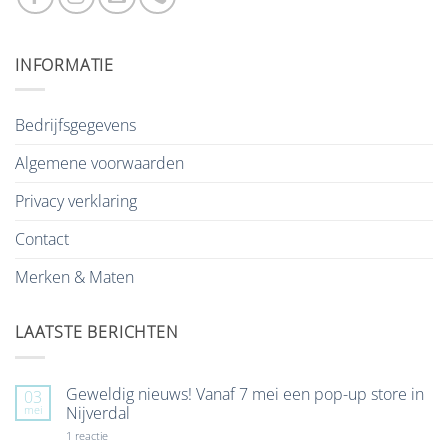
INFORMATIE
Bedrijfsgegevens
Algemene voorwaarden
Privacy verklaring
Contact
Merken & Maten
LAATSTE BERICHTEN
Geweldig nieuws! Vanaf 7 mei een pop-up store in
03
mei
Nijverdal
op
1 reactie
Geweldig