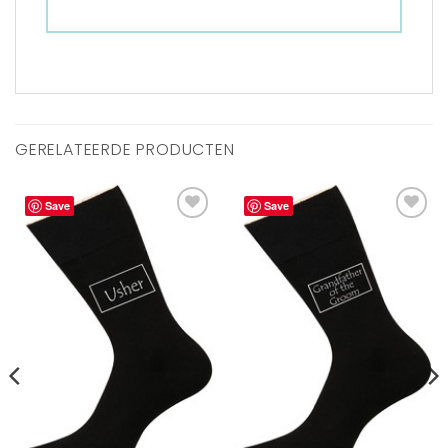
GERELATEERDE PRODUCTEN
Save
Save
Aan
Aan
verlanglijst
verlanglijst
toevoegen
toevoegen