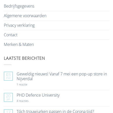
Bedrijfsgegevens
Algemene voorwaarden
Privacy verklaring
Contact
Merken & Maten
LAATSTE BERICHTEN
Geweldig nieuws! Vanaf 7 mei een pop-up store in
03
mei
Nijverdal
op
1 reactie
Geweldig
nieuws!
Vanaf
PHD Defence University
20
7
jan
mei
op
4 reacties
een
PHD
pop-
Defence
up
University
Tóch trouwjurken passen in de Corona tijd?
17