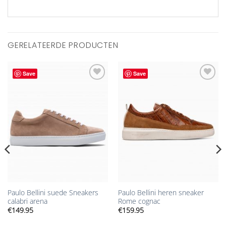
GERELATEERDE PRODUCTEN
Save
Save
Aan
Aan
verlanglijst
verlanglijst
toevoegen
toevoegen
Paulo Bellini suede Sneakers
Paulo Bellini heren sneaker
calabri arena
Rome cognac
€
149.95
€
159.95