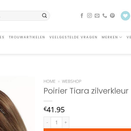
ES
TROUWARTIKELEN
VEELGESTELDE VRAGEN
MERKEN
V
HOME
»
WEBSHOP
Poirier Tiara zilverkleur
Aan
verlanglijst
toevoegen
41.95
€
Poirier Tiara zilverkleur strass BB 711 aantal