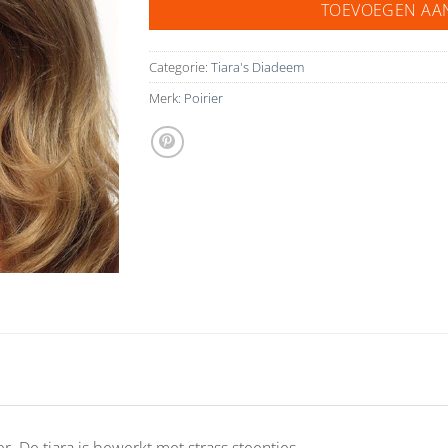
TOEVOEGEN AA
Categorie:
Tiara's Diadeem
Merk:
Poirier
er. De tiara is bewerkt met strass steentjes.