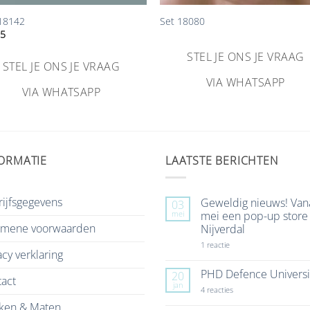
 18142
Set 18080
95
STEL JE ONS JE VRAAG
STEL JE ONS JE VRAAG
VIA WHATSAPP
VIA WHATSAPP
ORMATIE
LAATSTE BERICHTEN
ijfsgegevens
Geweldig nieuws! Van
03
mei
mei een pop-up store 
emene voorwaarden
Nijverdal
op
1 reactie
acy verklaring
Geweldig
nieuws!
Vanaf
PHD Defence Universi
20
act
7
jan
mei
op
4 reacties
een
PHD
ken & Maten
pop-
Defence