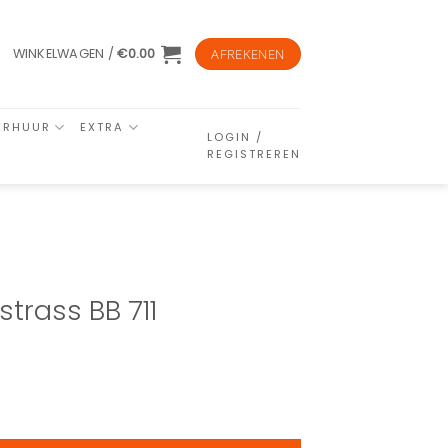
WINKELWAGEN /
€
0.00
AFREKENEN
ERHUUR
EXTRA
LOGIN /
REGISTREREN
 strass BB 711