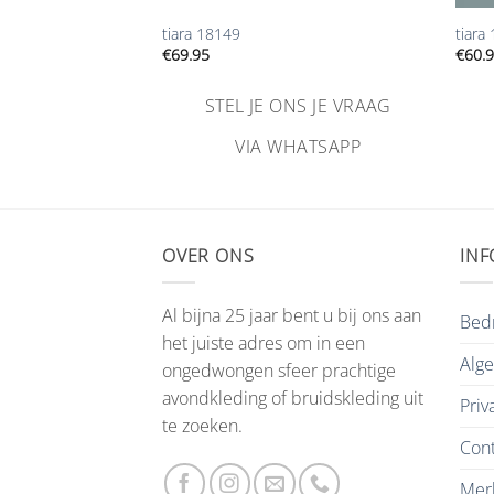
ge Tiara BB-706
tiara 18149
tiara
€
69.95
€
60.
NS JE VRAAG
STEL JE ONS JE VRAAG
HATSAPP
VIA WHATSAPP
OVER ONS
INF
Al bijna 25 jaar bent u bij ons aan
Bedr
het juiste adres om in een
Alg
ongedwongen sfeer prachtige
avondkleding of bruidskleding uit
Priv
te zoeken.
Cont
Mer