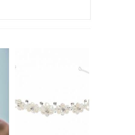
Aan
ijst
verlanglijst
gen
toevoegen
+