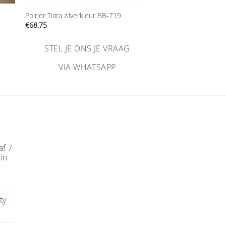
Poirier Tiara zilverkleur BB-719
€
68.75
STEL JE ONS JE VRAAG
VIA WHATSAPP
af 7
in
ty