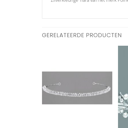
GERELATEERDE PRODUCTEN
Aan
Aan
verlanglijst
verlanglijst
toevoegen
toevoegen
+
+