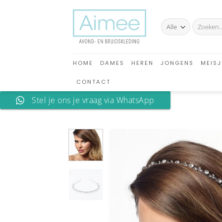
Ga
naar
Zoeken
inhoud
naar:
HOME
DAMES
HEREN
JONGENS
MEISJ
CONTACT
Stel je ons je vraag via WhatsApp