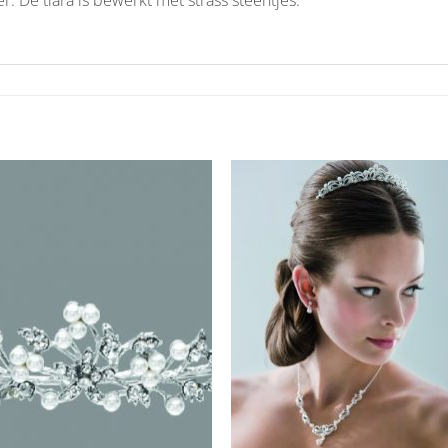
Aan
Aan
verlanglijst
verlangl
toevoegen
toevoe
+