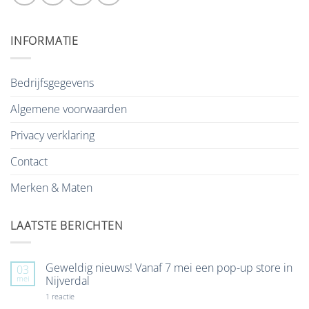
INFORMATIE
Bedrijfsgegevens
Algemene voorwaarden
Privacy verklaring
Contact
Merken & Maten
LAATSTE BERICHTEN
Geweldig nieuws! Vanaf 7 mei een pop-up store in
03
mei
Nijverdal
op
1 reactie
Geweldig