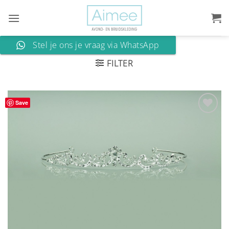
Ga
naar
inhoud
Stel je ons je vraag via WhatsApp
FILTER
Save
Aan
verlanglijst
toevoegen