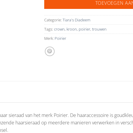
TOEVOEGEN AA
Categorie:
Tiara's Diadeem
Tags:
crown
,
kroon
,
poirier
,
trouwen
Merk:
Poirier
aar sieraad van het merk Poirier. De haaraccessoire is goudkleur
glanzende haarsieraad op meerdere manieren verwerken in verschi
psel.