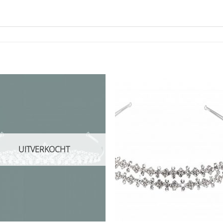
Aan
Aan
verlanglijst
verlangl
toevoegen
toevoe
UITVERKOCHT
+