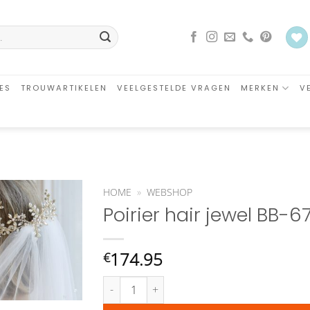
ES
TROUWARTIKELEN
VEELGESTELDE VRAGEN
MERKEN
V
HOME
»
WEBSHOP
Poirier hair jewel BB-6
Aan
verlanglijst
toevoegen
174.95
€
Poirier hair jewel BB-677 aantal