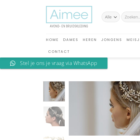
Ga
naar
Zoeken
inhoud
naar:
HOME
DAMES
HEREN
JONGENS
MEISJ
CONTACT
Stel je ons je vraag via WhatsApp