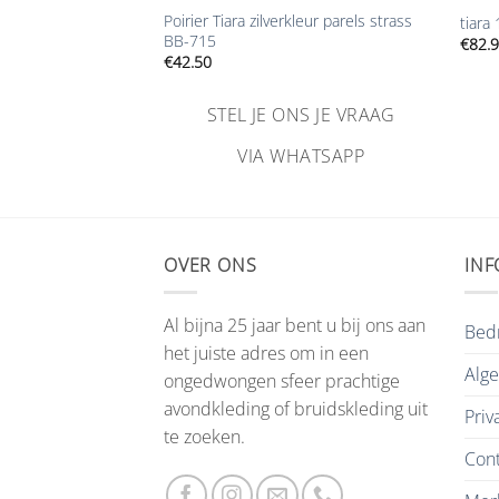
Poirier Tiara zilverkleur parels strass
tiara
BB-715
€
82.
€
42.50
NS JE VRAAG
STEL JE ONS JE VRAAG
HATSAPP
VIA WHATSAPP
OVER ONS
INF
Al bijna 25 jaar bent u bij ons aan
Bedr
het juiste adres om in een
Alg
ongedwongen sfeer prachtige
avondkleding of bruidskleding uit
Priv
te zoeken.
Cont