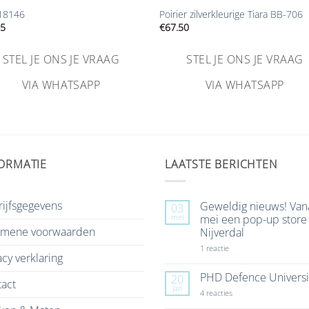
 18146
Poirier zilverkleurige Tiara BB-706
95
€
67.50
STEL JE ONS JE VRAAG
STEL JE ONS JE VRAAG
VIA WHATSAPP
VIA WHATSAPP
ORMATIE
LAATSTE BERICHTEN
ijfsgegevens
Geweldig nieuws! Van
03
mei
mei een pop-up store 
emene voorwaarden
Nijverdal
op
1 reactie
acy verklaring
Geweldig
nieuws!
Vanaf
PHD Defence Universi
20
act
7
jan
mei
op
4 reacties
een
PHD