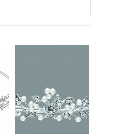
Aan
ijst
verlanglijst
gen
toevoegen
+