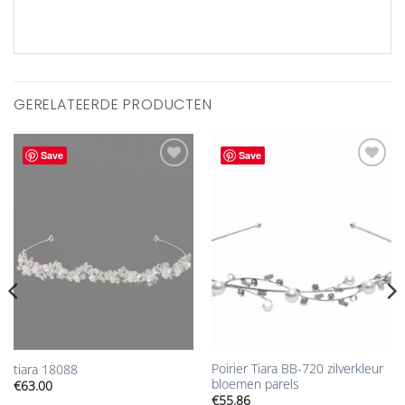
GERELATEERDE PRODUCTEN
Save
Save
Aan
Aan
verlanglijst
verlanglijst
toevoegen
toevoegen
Poirier Tiara BB-720 zilverkleur
tiara 18088
bloemen parels
€
63.00
€
55.86