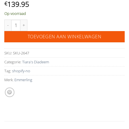
139.95
€
Op voorraad
diadem 18127 aantal
TOEVOEGEN AAN WINKELWAGEN
SKU:
SKU-2647
Categorie:
Tiara's Diadeem
Tag:
shopify-no
Merk:
Emmerling