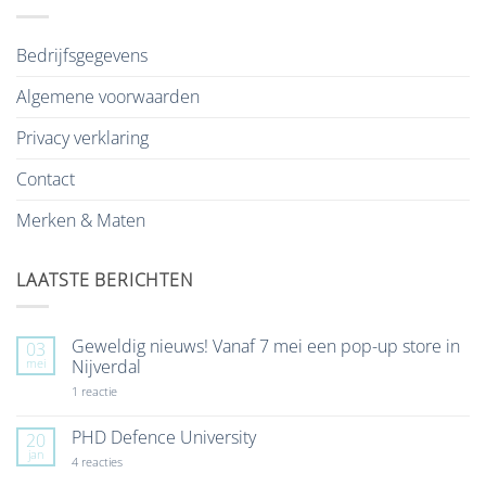
Bedrijfsgegevens
Algemene voorwaarden
Privacy verklaring
Contact
Merken & Maten
LAATSTE BERICHTEN
Geweldig nieuws! Vanaf 7 mei een pop-up store in
03
mei
Nijverdal
op
1 reactie
Geweldig
nieuws!
Vanaf
PHD Defence University
20
7
jan
mei
op
4 reacties
een
PHD