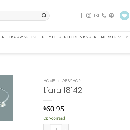
ES
TROUWARTIKELEN
VEELGESTELDE VRAGEN
MERKEN
V
HOME
»
WEBSHOP
tiara 18142
an
glijst
oegen
60.95
€
Op voorraad
tiara 18142 aantal