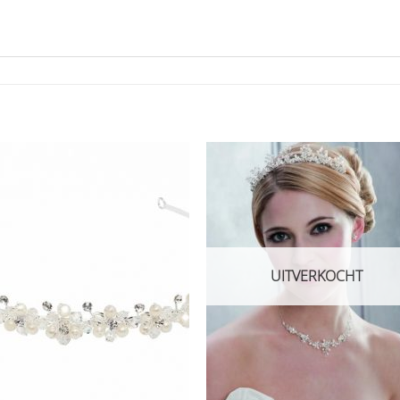
Aan
Aan
verlanglijst
verlangl
toevoegen
toevoe
UITVERKOCHT
+