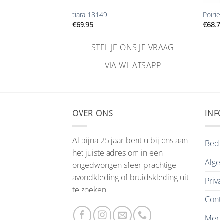
tiara 18149
Poiri
€
69.95
€
68.
NS JE VRAAG
STEL JE ONS JE VRAAG
HATSAPP
VIA WHATSAPP
OVER ONS
INF
Al bijna 25 jaar bent u bij ons aan
Bedr
het juiste adres om in een
Alg
ongedwongen sfeer prachtige
avondkleding of bruidskleding uit
Priv
te zoeken.
Cont
Mer