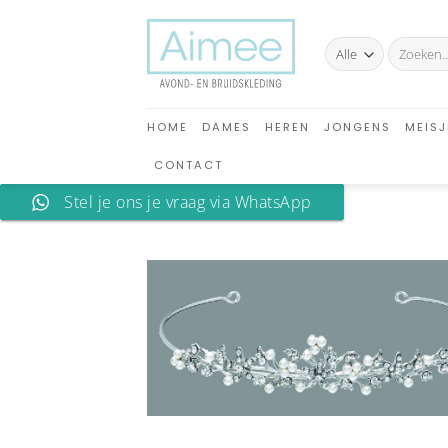
Ga
naar
Zoeken
inhoud
naar:
HOME
DAMES
HEREN
JONGENS
MEISJ
CONTACT
Stel je ons je vraag via WhatsApp
A
verlan
toev