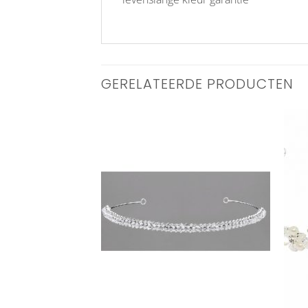
GERELATEERDE PRODUCTEN
Aan
Aan
verlanglijst
verlanglijst
toevoegen
toevoegen
+
+