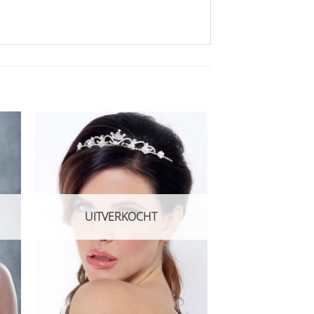
Aan
ijst
verlanglijst
gen
toevoegen
UITVERKOCHT
+