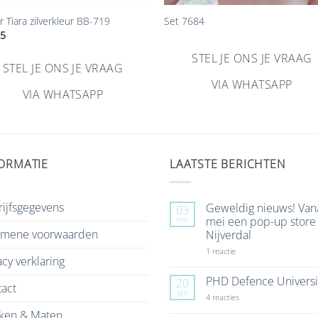
er Tiara zilverkleur BB-719
Set 7684
75
STEL JE ONS JE VRAAG
STEL JE ONS JE VRAAG
VIA WHATSAPP
VIA WHATSAPP
ORMATIE
LAATSTE BERICHTEN
ijfsgegevens
Geweldig nieuws! Van
03
mei
mei een pop-up store 
emene voorwaarden
Nijverdal
op
1 reactie
acy verklaring
Geweldig
nieuws!
Vanaf
PHD Defence Universi
20
act
7
jan
mei
op
4 reacties
een
PHD
ken & Maten
pop-
Defence