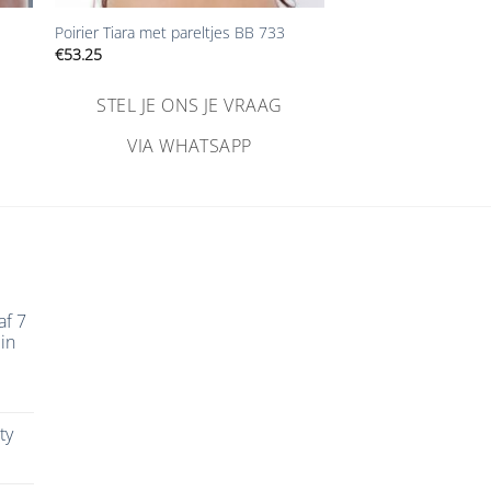
Poirier Tiara met pareltjes BB 733
€
53.25
STEL JE ONS JE VRAAG
VIA WHATSAPP
af 7
in
ty