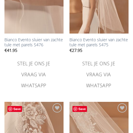
Bianco Evento sluier van zachte
Bianco Evento sluier van zachte
tule met parels S476
tule met parels S475
€
41.95
€
27.95
STEL JE ONS JE
STEL JE ONS JE
VRAAG VIA
VRAAG VIA
WHATSAPP
WHATSAPP
Save
Save
Aan
Aan
verlanglijst
verlanglijst
toevoegen
toevoegen