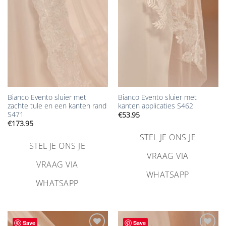
toevoegen
toevoegen
Bianco Evento sluier met
Bianco Evento sluier met
zachte tule en een kanten rand
kanten applicaties S462
S471
€
53.95
€
173.95
STEL JE ONS JE
STEL JE ONS JE
VRAAG VIA
VRAAG VIA
WHATSAPP
WHATSAPP
Save
Save