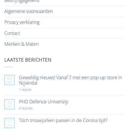
Bedrijfsgegevens
Algemene voorwaarden
Privacy verklaring
Contact
Merken & Maten
LAATSTE BERICHTEN
Geweldig nieuws! Vanaf 7 mei een pop-up store in
03
mei
Nijverdal
op
1 reactie
Geweldig
nieuws!
Vanaf
PHD Defence University
20
7
jan
mei
op
4 reacties
een
PHD
pop-
Defence
up
University
Tóch trouwjurken passen in de Corona tijd?
17
store
jan
Geen
in