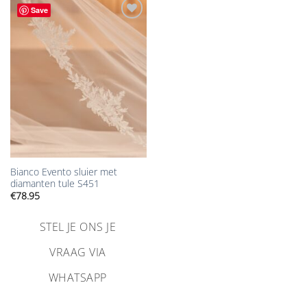
Save
Aan
verlanglijst
toevoegen
Bianco Evento sluier met
diamanten tule S451
€
78.95
STEL JE ONS JE
VRAAG VIA
WHATSAPP