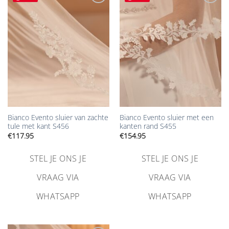
Aan
Aan
verlanglijst
verlanglijst
toevoegen
toevoegen
Bianco Evento sluier van zachte
Bianco Evento sluier met een
tule met kant S456
kanten rand S455
€
117.95
€
154.95
STEL JE ONS JE
STEL JE ONS JE
VRAAG VIA
VRAAG VIA
WHATSAPP
WHATSAPP