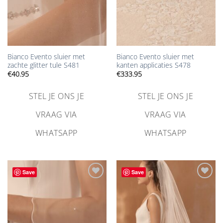
Bianco Evento sluier met
Bianco Evento sluier met
zachte glitter tule S481
kanten applicaties S478
€
40.95
€
333.95
STEL JE ONS JE
STEL JE ONS JE
VRAAG VIA
VRAAG VIA
WHATSAPP
WHATSAPP
Save
Save
Aan
Aan
verlanglijst
verlanglijst
toevoegen
toevoegen