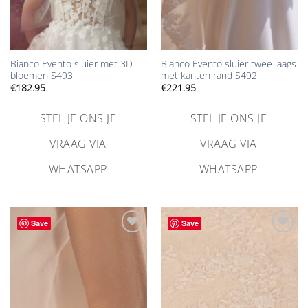
Bianco Evento sluier met 3D
Bianco Evento sluier twee laags
bloemen S493
met kanten rand S492
€
182.95
€
221.95
STEL JE ONS JE
STEL JE ONS JE
VRAAG VIA
VRAAG VIA
WHATSAPP
WHATSAPP
Save
Save
Aan
Aan
verlanglijst
verlanglijst
toevoegen
toevoegen