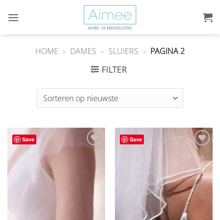
Ga
naar
inhoud
HOME
»
DAMES
»
SLUIERS
»
PAGINA 2
FILTER
Save
Save
Aan
Aan
verlanglijst
verlanglijst
toevoegen
toevoegen