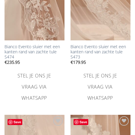
Bianco Evento sluier met een
Bianco Evento sluier met een
kanten rand van zachte tule
kanten rand van zachte tule
S474
S473
€
235.95
€
179.95
STEL JE ONS JE
STEL JE ONS JE
VRAAG VIA
VRAAG VIA
WHATSAPP
WHATSAPP
Save
Save
Aan
Aan
verlanglijst
verlanglijst