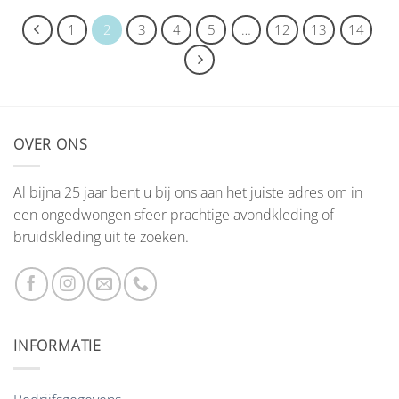
1
2
3
4
5
…
12
13
14
OVER ONS
Al bijna 25 jaar bent u bij ons aan het juiste adres om in
een ongedwongen sfeer prachtige avondkleding of
bruidskleding uit te zoeken.
INFORMATIE