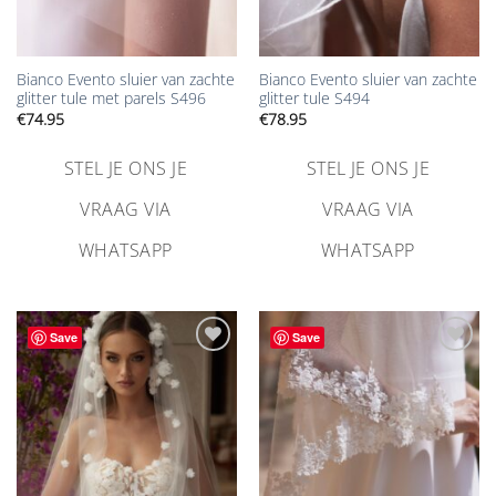
Bianco Evento sluier van zachte
Bianco Evento sluier van zachte
glitter tule met parels S496
glitter tule S494
€
74.95
€
78.95
STEL JE ONS JE
STEL JE ONS JE
VRAAG VIA
VRAAG VIA
WHATSAPP
WHATSAPP
Save
Save
Aan
Aan
verlanglijst
verlanglijst
toevoegen
toevoegen